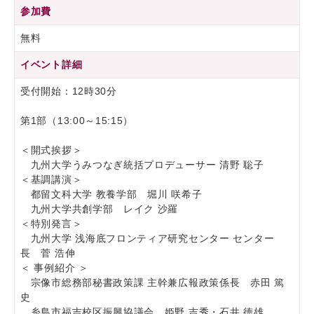
参加費
無料
イベント詳細
受付開始：12時30分
第1部（13:00～15:15）
＜開式挨拶＞
九州大学うみつなぎ統括プロデューサー 清野 聡子
＜基調講演＞
都留文科大学 教養学部 堀川 咲希子
九州大学共創学部 レイク 沙羅
＜特別発言＞
九州大学 浅海底フロンティア研究センター センター
長 菅 浩伸
＜ 事例紹介 ＞
宗像市総務部秘書政策課 主幹兼広報政策係長 赤田 篤
史
糸島市福吉校区振興協議会 姫野 吉秀・石井 徳雄