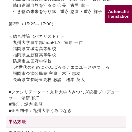
崎山鐙瀬自然を守る会 会長 古里 幸一
Automatic
生き物の未来を守り隊 重永 悠喜・重永 祥子
Translation
第2部（15:25～17:00）
＜総合討論（パネリスト）＞
九州大学農学部/maiPLA 室原 一仁
福岡県立城南高等学校
福岡県立新宮高等学校
防府市立国府中学校
次世代のためにがんばろ会 / エコユースやつしろ
福岡市今津公民館 主事 木下 志穂
長崎県立長崎東高校 教諭 樫本 英人
■ファシリテーター：九州大学うみつなぎ統括プロデュー
サー 清野 聡子
■司会：堀内 眞琴
■企画制作：九州大学うみつなぎ
申込方法