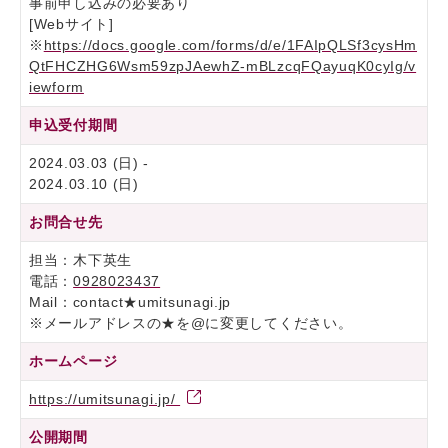
事前申し込みの必要あり
[Webサイト]
※
https://docs.google.com/forms/d/e/1FAIpQLSf3cysHm
QtFHCZHG6Wsm59zpJAewhZ-mBLzcqFQayuqK0cyIg/v
iewform
申込受付期間
2024.03.03 (日) -
2024.03.10 (日)
お問合せ先
担当：木下英生
電話：
0928023437
Mail：contact★umitsunagi.jp
※メールアドレスの★を@に変更してください。
ホームページ
https://umitsunagi.jp/
公開期間