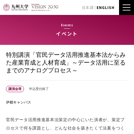
日本語
ENGLISH
Events
イベント
特別講演「官民データ活用推進基本法からみ
た産業育成と人材育成」～データ活用に至る
までのアナログプロセス～
講演会等
申込受付終了
伊都キャンパス
官民データ活用推進基本法策定の中心にいた演者が、策定プ
ロセスで何を課題とし、どんな社会を築きたくて法案をつく