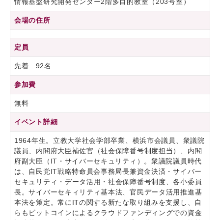
情報基盤研究開発センター2階多目的教室（203号室）
会場の住所
定員
先着 92名
参加費
無料
イベント詳細
1964年生。立教大学社会学部卒業、横浜市会議員、衆議院
議員、内閣府大臣補佐官（社会保障番号制度担当）、内閣
府副大臣（IT・サイバーセキュリティ）。衆議院議員時代
は、自民党IT戦略特命員会事務局長兼資金決済・サイバー
セキュリティ・データ活用・社会保障番号制度、各小委員
長。サイバーセキィリティ基本法、官民データ活用推進基
本法を策定。常にITの関する新たな取り組みを支援し、自
らもビットコインによるクラウドファンディングでの資金