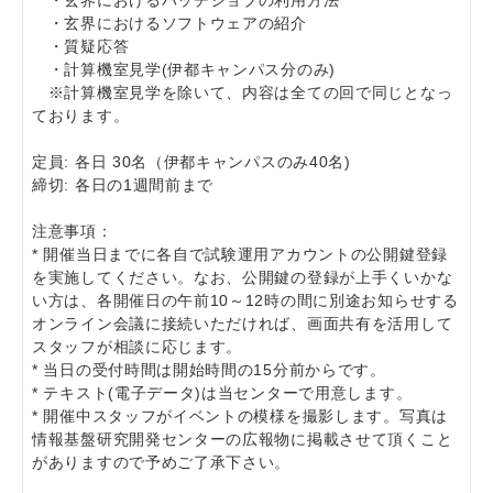
・玄界におけるバッチジョブの利用方法
・玄界におけるソフトウェアの紹介
・質疑応答
・計算機室見学(伊都キャンパス分のみ)
※計算機室見学を除いて、内容は全ての回で同じとなっ
ております。
定員: 各日 30名（伊都キャンパスのみ40名)
締切: 各日の1週間前まで
注意事項：
* 開催当日までに各自で試験運用アカウントの公開鍵登録
を実施してください。なお、公開鍵の登録が上手くいかな
い方は、各開催日の午前10～12時の間に別途お知らせする
オンライン会議に接続いただければ、画面共有を活用して
スタッフが相談に応じます。
* 当日の受付時間は開始時間の15分前からです。
* テキスト(電子データ)は当センターで用意します。
* 開催中スタッフがイベントの模様を撮影します。写真は
情報基盤研究開発センターの広報物に掲載させて頂くこと
がありますので予めご了承下さい。