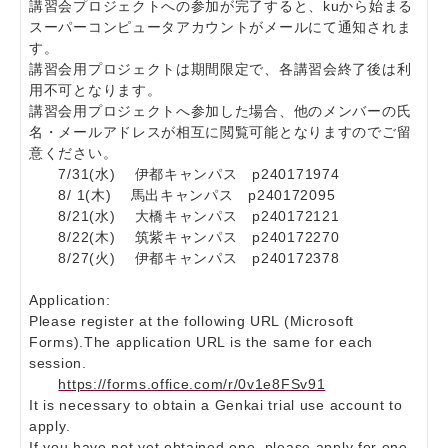
講習会プロジェクトへの参加が完了すると、kuから始まる
スーパーコンピュータアカウントがメールにて通知されま
す。
講習会用プロジェクトは期間限定で、各講習会終了後は利
用不可となります。
講習会用プロジェクトへ参加した場合、他のメンバーの氏
名・メールアドレスが相互に閲覧可能となりますのでご留
意ください。
7/31(水) 伊都キャンパス p240171974
8/ 1(木) 馬出キャンパス p240172095
8/21(水) 大橋キャンパス p240172121
8/22(木) 筑紫キャンパス p240172270
8/27(火) 伊都キャンパス p240172378
Application:
Please register at the following URL (Microsoft
Forms).The application URL is the same for each
session.
https://forms.office.com/r/0v1e8FSv91
It is necessary to obtain a Genkai trial use account to
apply.
If you have not yet obtained one, please apply for one