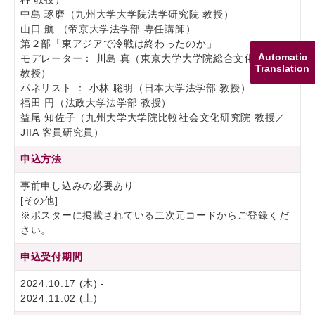
中島 琢磨（九州大学大学院法学研究院 教授）
山口 航 （帝京大学法学部 専任講師）
第２部「東アジアで冷戦は終わったのか」
Automatic
モデレーター： 川島 真（東京大学大学院総合文化研究科
Translation
教授）
パネリスト ： 小林 聡明（日本大学法学部 教授）
福田 円（法政大学法学部 教授）
益尾 知佐子（九州大学大学院比較社会文化研究院 教授／
JIIA 客員研究員）
申込方法
事前申し込みの必要あり
[その他]
※ポスターに掲載されている二次元コードからご登録くだ
さい。
申込受付期間
2024.10.17 (木) -
2024.11.02 (土)