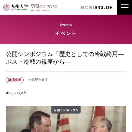
日本語
ENGLISH
Events
イベント
公開シンポジウム「歴史としての冷戦終焉―
ポスト冷戦の視座から―」
講演会等
申込受付終了
キャンパス外