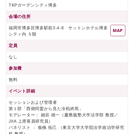
TKPガーデンシティ博多
会場の住所
福岡市博多区博多駅前3-4-8 サットンホテル博多
MAP
シティ内 ５階
定員
なし
参加費
無料
イベント詳細
セッションおよび登壇者
第１部「西側同盟から見た冷戦終焉」
モデレーター： 細谷 雄一（慶應義塾大学法学部 教授／
JIIA 上席客員研究員）
パネリスト ： 板橋 拓己 （東京大学大学院法学政治学研究
科 教授）