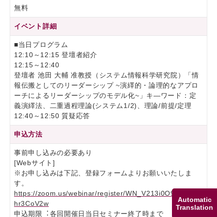
無料
イベント詳細
■当日プログラム
12:10～12:15 登壇者紹介
12:15～12:40
登壇者 池田 大輔 准教授（システム情報科学研究院）「情
報伝搬としてのリーダーシップ ~演繹的・論理的なアプロ
ーチによるリーダーシップのモデル化~」キ―ワード：定
義演繹法、二重過程理論(システム1/2)、理論/前提/定理
12:40～12:50 質疑応答
申込方法
事前申し込みの必要あり
[Webサイト]
※お申し込みは下記、登録フォームよりお願いいたしま
す。
https://zoom.us/webinar/register/WN_V213i0O9TcaLmB
Automatic
hr3CoV2w
Translation
申込期限︓各回開催日当日セミナー終了時まで