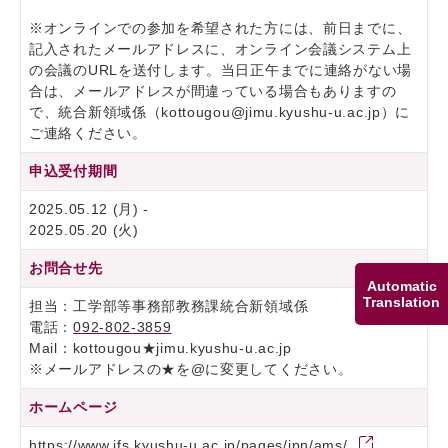
※オンラインでの参加を希望された方には、前日までに、
記入されたメールアドレスに、オンライン会議システム上
の会議のURLを送付します。当日正午までに連絡がない場
合は、メールアドレスが間違っている場合もありますの
で、統合新領域係（kottougou@jimu.kyushu-u.ac.jp）に
ご連絡ください。
申込受付期間
2025.05.12 (月) -
2025.05.20 (火)
お問合せ先
Automatic
Translation
担当：工学部等事務部教務課統合新領域係
電話：
092-802-3859
Mail：kottougou★jimu.kyushu-u.ac.jp
※メールアドレスの★を@に変更してください。
ホームページ
https://www.ifs.kyushu-u.ac.jp/pages/jpn/ams/