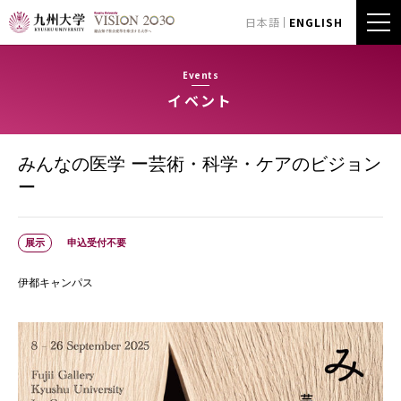
日本語
ENGLISH
Events
イベント
みんなの医学 ー芸術・科学・ケアのビジョン
ー
展示
申込受付不要
伊都キャンパス