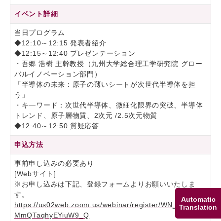
イベント詳細
当日プログラム
◆12:10～12:15 発表者紹介
◆12:15～12:40 プレゼンテーション
・吾郷 浩樹 主幹教授（九州大学総合理工学研究院 グロー
バルイノベーション部門）
「半導体の未来：原子の薄いシートが次世代半導体を担
う」
・キ―ワード：次世代半導体、微細化限界の突破、半導体
トレンド、原子層物質、2次元 /2.5次元物質
◆12:40～12:50 質疑応答
申込方法
事前申し込みの必要あり
[Webサイト]
※お申し込みは下記、登録フォームよりお願いいたしま
す。
Automatic
https://us02web.zoom.us/webinar/register/WN_D2s14H
Translation
MmQTaqhyEYiuW9_Q