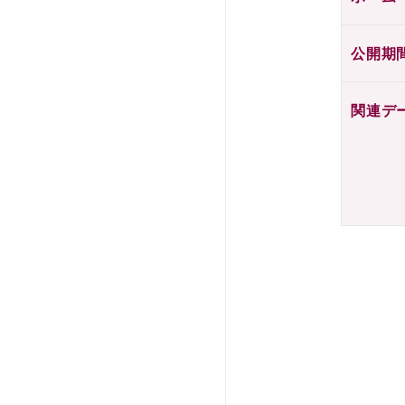
公開期
関連デ