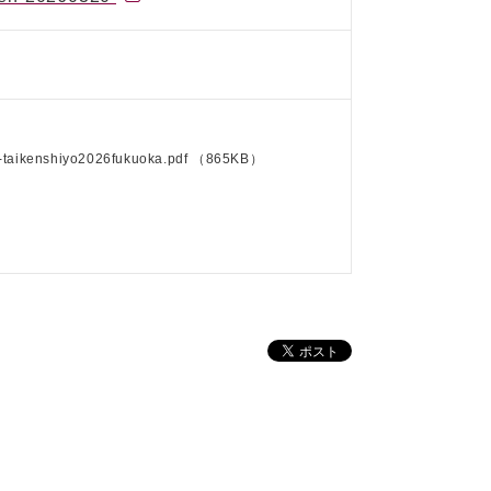
i-taikenshiyo2026fukuoka.pdf
（865KB）