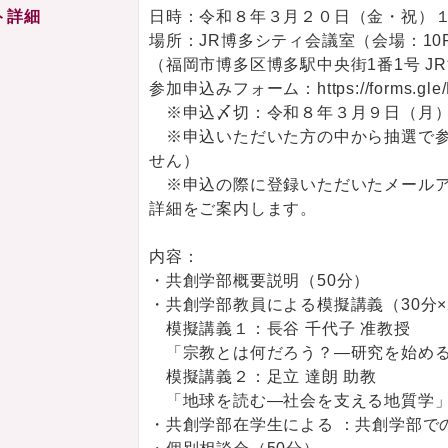
ト詳細
日時：令和８年３月２０日（金・祝）１
場所：JR博多シティ会議室（会場：10
（福岡市博多区博多駅中央街1番1号 J
参加申込みフォーム：https://forms.gle
※申込〆切：令和８年３月９日（月
※申込いただいた方の中から抽選で参
せん）
※申込の際に登録いただいたメールア
詳細をご案内します。
内容：
・共創学部概要説明（50分）
・共創学部教員による模擬講義（30分×
模擬講義１：長谷 千代子 准教授
「宗教とは何だろう？―研究を始める
模擬講義２：足立 達朗 助教
「地球を読む―社会を支える地質学
・共創学部在学生による ：共創学部で