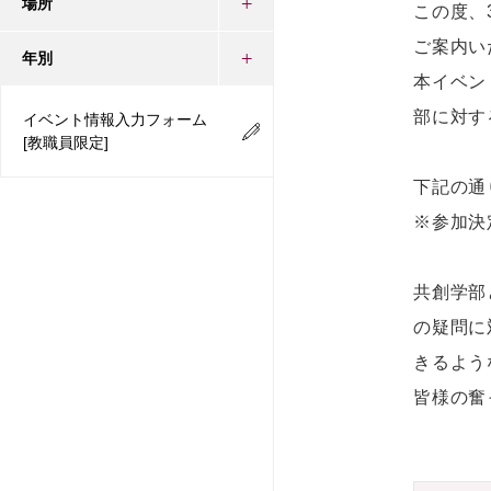
場所
この度、
ご案内い
年別
本イベン
部に対す
イベント情報入力フォーム
[教職員限定]
下記の通
※参加決
共創学部
の疑問に
きるよう
皆様の奮