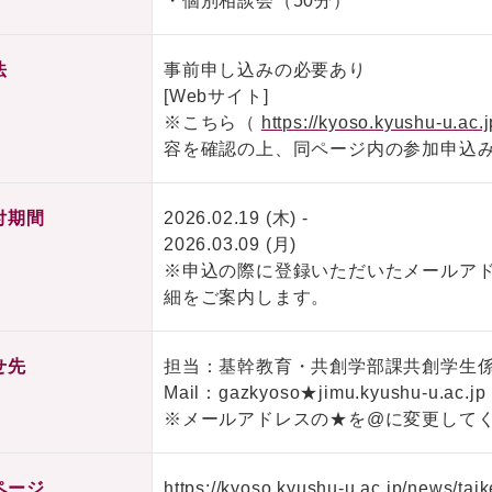
・個別相談会（50分）
法
事前申し込みの必要あり
[Webサイト]
※こちら（
https://kyoso.kyushu-u.ac
容を確認の上、同ページ内の参加申込
付期間
2026.02.19 (木) -
2026.03.09 (月)
※申込の際に登録いただいたメールア
細をご案内します。
せ先
担当：基幹教育・共創学部課共創学生
Mail：gazkyoso★jimu.kyushu-u.ac.jp
※メールアドレスの★を@に変更して
ページ
https://kyoso.kyushu-u.ac.jp/news/ta