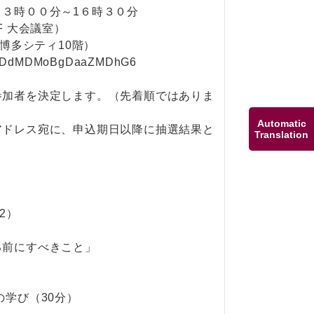
３時００分～1６時３０分
F 大会議室）
R博多シティ10階）
/DdMDMoBgDaaZMDhG6
）
加者を決定します。（先着順ではありま
Automatic
ドレス宛に、申込期日以降に抽選結果と
Translation
2）
前にすべきこと」
」
の学び（30分）