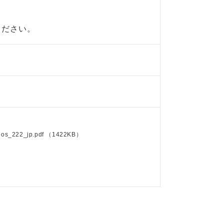
ください。
os_222_jp.pdf
（1422KB）