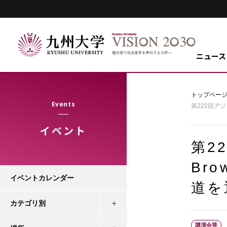
ニュース
トップペー
Events
第222回アジ
イベント
第2
Bro
イベントカレンダー
道を
カテゴリ別
講演会等