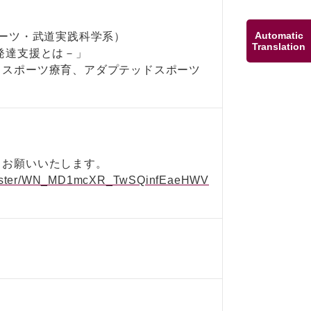
Automatic
ポーツ・武道実践科学系）
Translation
発達支援とは－」
、スポーツ療育、アダプテッドスポーツ
りお願いいたします。
register/WN_MD1mcXR_TwSQinfEaeHWV