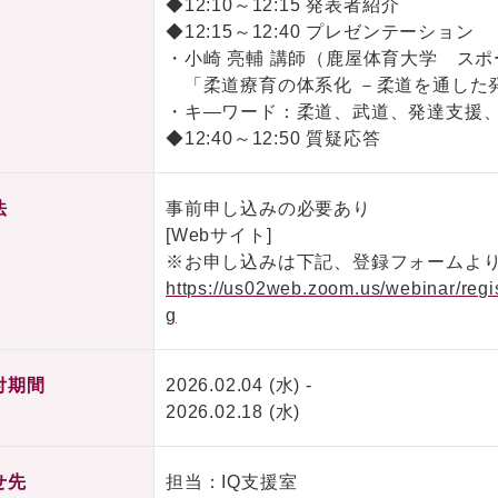
◆12:10～12:15 発表者紹介
◆12:15～12:40 プレゼンテーション
・小崎 亮輔 講師（鹿屋体育大学 ス
「柔道療育の体系化 －柔道を通した
・キ―ワード：柔道、武道、発達支援
◆12:40～12:50 質疑応答
法
事前申し込みの必要あり
[Webサイト]
※お申し込みは下記、登録フォームよ
https://us02web.zoom.us/webinar/
g
付期間
2026.02.04 (水) -
2026.02.18 (水)
せ先
担当：IQ支援室