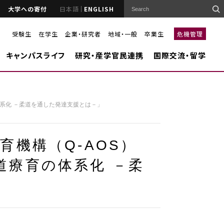
大学への寄付
日本語
ENGLISH
受験生
在学生
企業・研究者
地域・一般
卒業生
危機管理
キャンパスライフ
研究・産学官民連携
国際交流・留学
療育の体系化 －柔道を通した発達支援とは－」
育機構（Q-AOS）
s「柔道療育の体系化 －柔