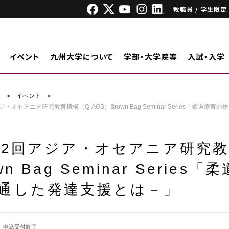
教職員 / 学生限定
イベント
九州大学について
学部・大学院等
入試・入学
ジ
イベント
ア・オセアニア研究教育機構（Q-AOS）Brown Bag Seminar Series「柔道
22回アジア・オセアニア研究教
wn Bag Seminar Serie
通した発達支援とは－」
申込受付終了