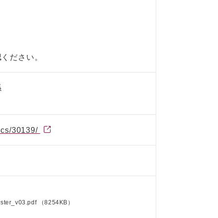
認ください。
係
pics/30139/
ster_v03.pdf
（8254KB）