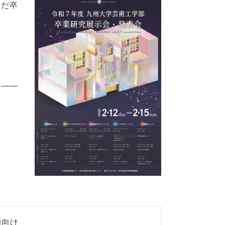
んだ卒
ス――
員向け