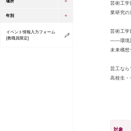
場所
芸術工学
業研究の
年別
芸術工学
イベント情報入力フォーム
[教職員限定]
――環境
未来構想
芸工なら
高校生・
対象