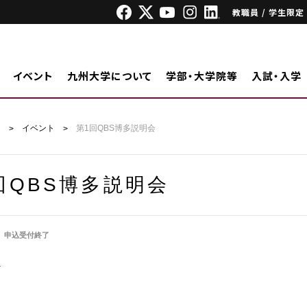
教職員 / 学生限定
イベント
九州大学について
学部・大学院等
入試・入学
ジ
イベント
第1回QBS博多説明会
回QBS博多説明会
申込受付終了
外