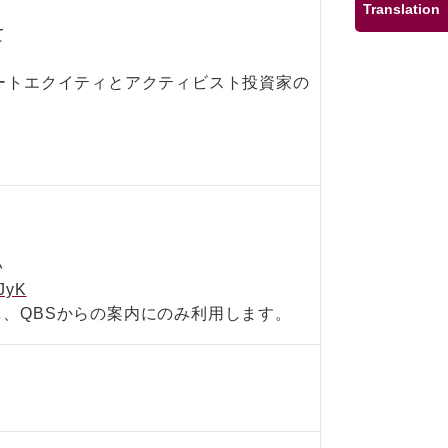
Translation
て
ートエクイティとアクティビスト投資家の
い
0JyK
、QBSからの案内にのみ利用します。