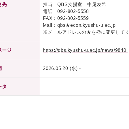
せ先
担当：QBS支援室 中尾友希
電話：
092-802-5558
FAX：092-802-5559
Mail：qbs★econ.kyushu-u.ac.jp
※メールアドレスの★を@に変更して
ページ
https://qbs.kyushu-u.ac.jp/news/9840
間
2026.05.20 (水) -
ータ