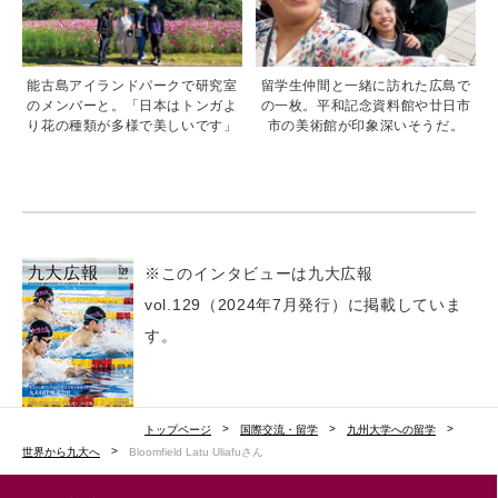
能古島アイランドパークで研究室
留学生仲間と一緒に訪れた広島で
のメンバーと。「日本はトンガよ
の一枚。平和記念資料館や廿日市
り花の種類が多様で美しいです」
市の美術館が印象深いそうだ。
※このインタビューは九大広報
vol.129（2024年7月発行）に掲載していま
す。
トップページ
国際交流・留学
九州大学への留学
世界から九大へ
Bloomfield Latu Uliafuさん