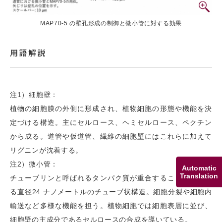
MAP70-5 の壁孔形成の制御と微小管に対する効果
用語解説
注1）細胞壁：
植物の細胞膜の外側に形成され、植物細胞の形態や機能を決
定づける構造。主にセルロース、ヘミセルロース、ペクチン
から成る。道管や仮道管、繊維の細胞壁にはこれらに加えて
リグニンが沈着する。
注2）微小管：
Automatic
Translation
チューブリンと呼ばれるタンパク質が重合することで作られ
る直径24 ナノメートルのチューブ状構造。細胞分裂や細胞内
輸送など多様な機能を担う。植物細胞では細胞表層に並び、
細胞壁の主成分であるセルロースの合成を導いている。