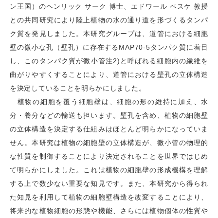
ン王国）のヘンリック サーク 博士、エドワール ペスケ 教授
との共同研究により陸上植物の水の通り道を形づくるタンパ
ク質を発見しました。本研究グループは、道管における細胞
壁の微小な孔（壁孔）に存在するMAP70-5タンパク質に着目
し、このタンパク質が微小管注2)と呼ばれる細胞内の繊維を
曲がりやすくすることにより、道管における壁孔の立体構造
を決定していることを明らかにしました。
植物の細胞を覆う細胞壁は、細胞の形の維持に加え、水
分・養分などの輸送も担います。壁孔を含め、植物の細胞壁
の立体構造を決定する仕組みはほとんど明らかになっていま
せん。本研究は植物の細胞壁の立体構造が、微小管の物理的
な性質を制御することにより決定されることを世界ではじめ
て明らかにしました。これは植物の細胞壁の形成機構を理解
する上で数少ない重要な知見です。また、本研究から得られ
た知見を利用して植物の細胞壁構造を改変することにより、
将来的な植物細胞の形態や機能、さらには植物個体の性質や