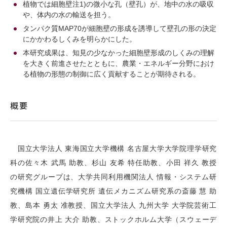
植物では細胞壁注1)の微小な孔（壁孔）が、地中の水の吸収
や、体内の水の輸送を担う。
タンパク質MAP70が細胞壁の形成を誘導して壁孔の形の決定
にかかわるしくみを明らかにした。
本研究成果は、知見の少なかった細胞壁形成のしくみの理解
を大きく前進させたとともに、農業・エネルギー分野におけ
る植物の形態の制御に広く貢献することが期待される。
概要
国立大学法人 東海国立大学機構 名古屋大学大学院理学研究
科の佐々木 武馬 助教、杉山 友希 特任助教、小田 祥久 教授
の研究グループは、大学共同利用機関法人 情報・システム研
究機構 国立遺伝学研究所 遺伝メカニズム研究系の斎藤 慧 助
教、島本 勇太 准教授、国立大学法人 九州大学 大学院芸術工
学研究院の井上 大介 助教、ストックホルム大学（スウェーデ