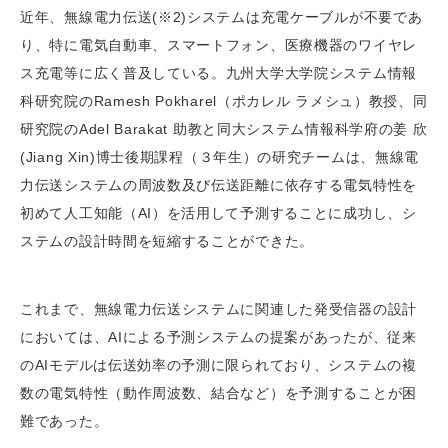
近年、無線電力伝送(※2)システムは充電ケーブルが不要であ
り、特に電気自動車、スマートフォン、医療機器のワイヤレ
ス充電等に広く普及している。九州大学大学院システム情報
科研究院のRamesh Pokharel（ポカレル ラメシュ）教授、同
研究院のAdel Barakat 助教と同大システム情報科学府の姜 欣
(Jiang Xin)博士後期課程（３年生）の研究チームは、無線電
力伝送システムの周波数及び伝送距離に依存する電気特性を
初めて人工知能（AI）を活用して予測することに成功し、シ
ステムの設計時間を短縮することができた。
これまで、無線電力伝送システムに関連した発受信器の設計
においては、AIによる予測システムの提案があったが、従来
のAIモデルは伝送効率の予測に限られており、システムの複
数の電気特性（動作周波数、結合など）を予測することが困
難であった。