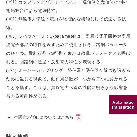
(※1) カップリングパフォーマンス： 送信側と受信側の間の
電磁結合による電気特性。
(※2) 無線電力伝送：電⼒を物理的な接触なしで伝送する技
術。
(※3) Ｓパラメータ：S-parameterは、高周波電子回路や高周
波電子部品の特性を表すために使用される回路網パラメータ
のひとつ。散乱行列（S行列）または散乱パラメータとも呼ば
れる。回路網の通過・反射電力特性を表現する。
(※4) オーバーカップリング：発信器と受信器が近づき過ぎる
ために生じる現象で、動作周波数が一つから二つに分かれる
ことを指す。これは、無線電力伝送の性能に明らかな影響を
与える可能性がある。
Automatic
Translation
本研究の詳細については
こちら
論文情報