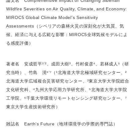
論文名 Comprehensive Impact of Changing Siberian
Wildfire Severities on Air Quality, Climate, and Economy:
MIROC5 Global Climate Model's Sensitivity
Assessments（シベリアの森林火災の深刻化が大気質、気
候、経済に与える広範な影響：MIROC5全球気候モデルによ
る感度評価）
著者名 安成哲平¹’²、成田大樹³、竹村俊彦⁴、若林成人⁵（研
究当時）、竹島 滉⁶’⁷（¹北海道大学北極域研究センター、²
北海道大学広域複合災害研究センター、³東京大学大学院総合
文化研究科、⁴九州大学応用力学研究所、⁵北海道大学大学院
工学院、⁶千葉大学環境リモートセンシング研究センター、⁷
東京大学生産技術研究所）
雑誌名 Earth’s Future（地球環境学の学際的専門誌）