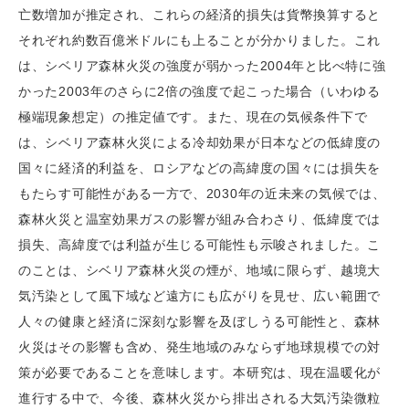
亡数増加が推定され、これらの経済的損失は貨幣換算すると
それぞれ約数百億米ドルにも上ることが分かりました。これ
は、シベリア森林火災の強度が弱かった2004年と比べ特に強
かった2003年のさらに2倍の強度で起こった場合（いわゆる
極端現象想定）の推定値です。また、現在の気候条件下で
は、シベリア森林火災による冷却効果が日本などの低緯度の
国々に経済的利益を、ロシアなどの高緯度の国々には損失を
もたらす可能性がある一方で、2030年の近未来の気候では、
森林火災と温室効果ガスの影響が組み合わさり、低緯度では
損失、高緯度では利益が生じる可能性も示唆されました。こ
のことは、シベリア森林火災の煙が、地域に限らず、越境大
気汚染として風下域など遠方にも広がりを見せ、広い範囲で
人々の健康と経済に深刻な影響を及ぼしうる可能性と、森林
火災はその影響も含め、発生地域のみならず地球規模での対
策が必要であることを意味します。本研究は、現在温暖化が
進行する中で、今後、森林火災から排出される大気汚染微粒