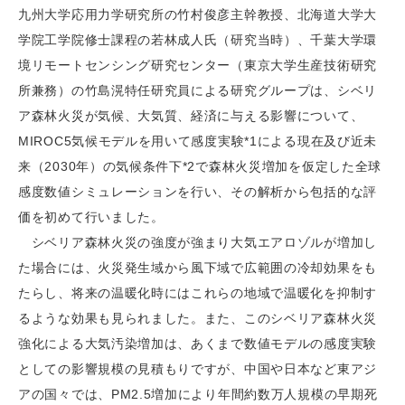
九州大学応用力学研究所の竹村俊彦主幹教授、北海道大学大
学院工学院修士課程の若林成人氏（研究当時）、千葉大学環
境リモートセンシング研究センター（東京大学生産技術研究
所兼務）の竹島滉特任研究員による研究グループは、シベリ
ア森林火災が気候、大気質、経済に与える影響について、
MIROC5気候モデルを用いて感度実験*1による現在及び近未
来（2030年）の気候条件下*2で森林火災増加を仮定した全球
感度数値シミュレーションを行い、その解析から包括的な評
価を初めて行いました。
シベリア森林火災の強度が強まり大気エアロゾルが増加し
た場合には、火災発生域から風下域で広範囲の冷却効果をも
たらし、将来の温暖化時にはこれらの地域で温暖化を抑制す
るような効果も見られました。また、このシベリア森林火災
強化による大気汚染増加は、あくまで数値モデルの感度実験
としての影響規模の見積もりですが、中国や日本など東アジ
アの国々では、PM2.5増加により年間約数万人規模の早期死