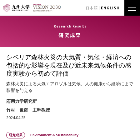
日本語
ENGLISH
Research Results
研究成果
シベリア森林火災の大気質・気候・経済への
包括的な影響を現在及び近未来気候条件の感
度実験から初めて評価
森林火災による大気エアロゾルは気候、人の健康から経済にまで
影響を与える
応用力学研究所
竹村 俊彦 主幹教授
2024.04.25
研究成果
Environment & Sustainability