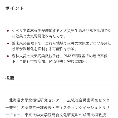
ポイント
シベリア森林火災が増加すると火災発生源及び風下地域で冷
却効果と大気質悪化をもたらす。
近未来の気候下で、これら地域で火災の大気エアロゾル冷却
効果が温暖化を抑制する可能性を示唆。
森林火災の大気汚染微粒子は、PM2.5環境基準の達成率低
下、早期死亡数増加、経済損失と密接に関連。
概要
北海道大学北極域研究センター（広域複合災害研究センタ
ー兼務）の安成哲平准教授・ディスティングイッシュトリサ
ーチャー、東京大学大学院総合文化研究科の成田大樹教授、