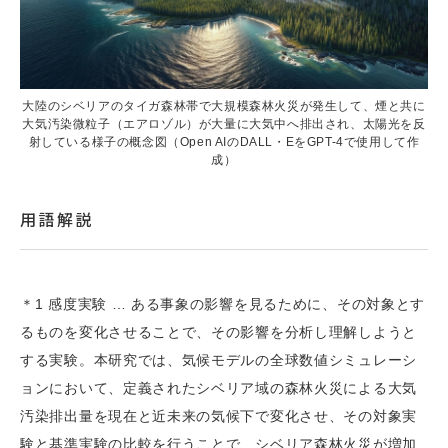
大陸のシベリアのタイガ森林帯で大規模森林火災が発生して、煙と共に
大気汚染微粒子（エアロゾル）が大量に大気中へ排出され、太陽光を反
射している様子の概念図（Open AIのDALL・EをGPT-4で使用して作
成）
用語解説
＊1 感度実験 … ある事象の影響を見るために、その対象とす
るものを変化させることで、その影響を分析し理解しようと
する実験。本研究では、気候モデルの全球数値シミュレーシ
ョンにおいて、定義されたシベリア域の森林火災による大気
汚染排出量を現在と近未来の気候下で変化させ、その対象実
験と基準実験の比較を行うことで、シベリア森林火災が増加