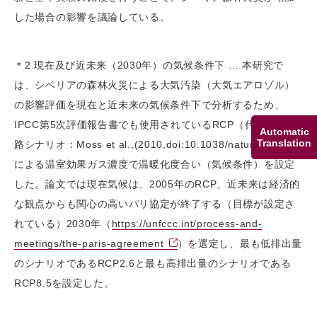
した場合の影響を議論している。
＊2 現在及び近未来（2030年）の気候条件下 … 本研究で
は、シベリアの森林火災による大気汚染（大気エアロゾル）
の影響評価を現在と近未来の気候条件下で分析するため、
IPCC第5次評価報告書でも使用されているRCP（代表濃度経
Automatic
Translation
路シナリオ：Moss et al.,(2010,doi:10.1038/nature08823）
による温室効果ガス濃度で温暖化度合い（気候条件）を設定
した。論文では現在気候は、2005年のRCP、近未来は経済的
な観点からも関心の高いパリ協定が終了する（目標が設定さ
れている）2030年（
https://unfccc.int/process-and-
meetings/the-paris-agreement
）を選定し、最も低排出量
のシナリオであるRCP2.6と最も高排出量のシナリオである
RCP8.5を設定した。