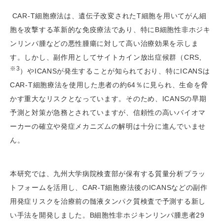
CAR-T細胞療法は、遺伝子改変されたT細胞を用いてがん細
胞を攻撃する革新的な免疫療法であり、特にB細胞性非ホジキ
ンリンパ腫などの悪性腫瘍に対して高い治療効果を示しま
す。しかし、副作用としてサイトカイン放出症候群（CRS,
※3
）やICANSが発生することが知られており、特にICANSは
CAR-T細胞療法を使用した患者の約64％に見られ、生命を脅
かす重大なリスクとなっています。そのため、ICANSの早期
予測と対策が急務とされていますが、信頼性の高いバイオマ
ーカーの確立や発症メカニズムの解明は十分に進んでいませ
ん。
本研究では、九州大学病院検査部が保有する質量分析プラッ
トフォームを活用し、CAR-T細胞療法後のICANSなどの副作
用発症リスクを治療前の髄液タンパク質検査で予測する新し
い手法を開発しました。B細胞性非ホジキンリンパ腫患者29