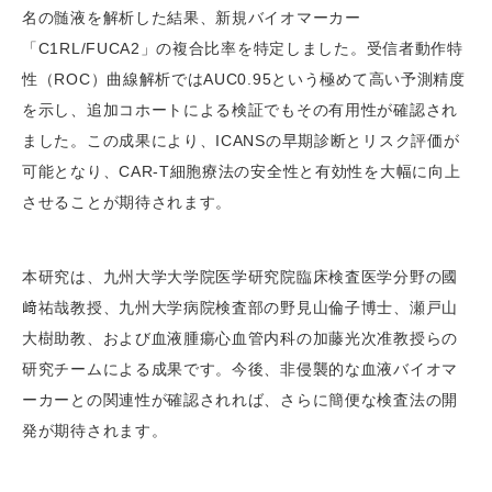
名の髄液を解析した結果、新規バイオマーカー
「C1RL/FUCA2」の複合比率を特定しました。受信者動作特
性（ROC）曲線解析ではAUC0.95という極めて高い予測精度
を示し、追加コホートによる検証でもその有用性が確認され
ました。この成果により、ICANSの早期診断とリスク評価が
可能となり、CAR-T細胞療法の安全性と有効性を大幅に向上
させることが期待されます。
本研究は、九州大学大学院医学研究院臨床検査医学分野の國
﨑祐哉教授、九州大学病院検査部の野見山倫子博士、瀬戸山
大樹助教、および血液腫瘍心血管内科の加藤光次准教授らの
研究チームによる成果です。今後、非侵襲的な血液バイオマ
ーカーとの関連性が確認されれば、さらに簡便な検査法の開
発が期待されます。