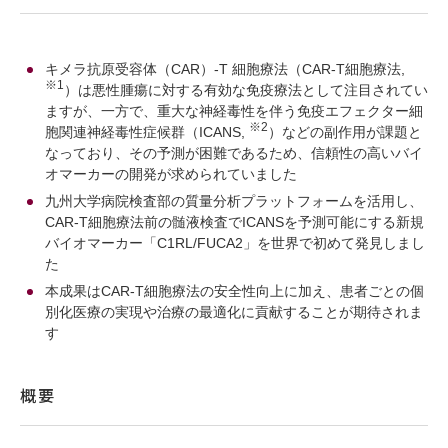
キメラ抗原受容体（CAR）-T 細胞療法（CAR-T細胞療法,
※1
）は悪性腫瘍に対する有効な免疫療法として注目されてい
ますが、一方で、重大な神経毒性を伴う免疫エフェクター細
※2
胞関連神経毒性症候群（ICANS,
）などの副作用が課題と
なっており、その予測が困難であるため、信頼性の高いバイ
オマーカーの開発が求められていました
九州大学病院検査部の質量分析プラットフォームを活用し、
CAR-T細胞療法前の髄液検査でICANSを予測可能にする新規
バイオマーカー「C1RL/FUCA2」を世界で初めて発見しまし
た
本成果はCAR-T細胞療法の安全性向上に加え、患者ごとの個
別化医療の実現や治療の最適化に貢献することが期待されま
す
概要