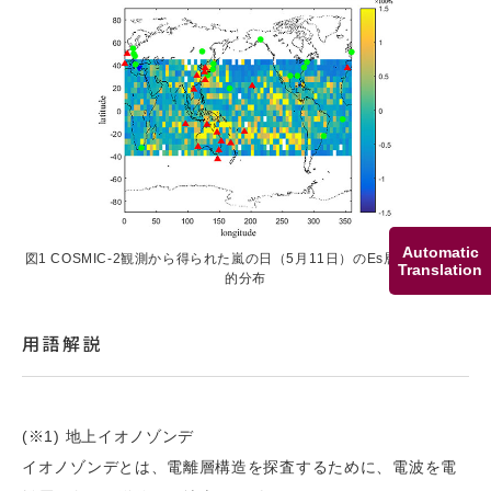
Automatic
図1 COSMIC-2観測から得られた嵐の日（5月11日）のEs層擾乱の地理
Translation
的分布
用語解説
(※1) 地上イオノゾンデ
イオノゾンデとは、電離層構造を探査するために、電波を電