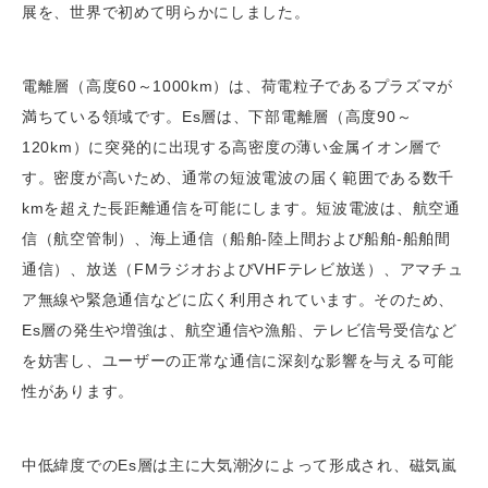
展を、世界で初めて明らかにしました。
電離層（高度60～1000km）は、荷電粒子であるプラズマが
満ちている領域です。Es層は、下部電離層（高度90～
120km）に突発的に出現する高密度の薄い金属イオン層で
す。密度が高いため、通常の短波電波の届く範囲である数千
kmを超えた長距離通信を可能にします。短波電波は、航空通
信（航空管制）、海上通信（船舶-陸上間および船舶-船舶間
通信）、放送（FMラジオおよびVHFテレビ放送）、アマチュ
ア無線や緊急通信などに広く利用されています。そのため、
Es層の発生や増強は、航空通信や漁船、テレビ信号受信など
を妨害し、ユーザーの正常な通信に深刻な影響を与える可能
性があります。
中低緯度でのEs層は主に大気潮汐によって形成され、磁気嵐