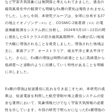
など宇宙天気現象には無関係と考えられてきました。過去の
磁気嵐発生中の観測でも明確なEs層の変化は報告されません
でした。しかし今回、本研究グループは、全球に分布する37
の地上イオノゾンデ
と、COSMIC-2衛星群
の電
（※1）
（※2）
波掩蔽観測をシステム的に分析し、2024年5月10～12日の間
に発生したG５クラスの巨大磁気嵐期間中、Es層が広い地域
で大幅に増強されることを発見しました。増強された地域は
主に、東南アジア、オーストラリア、南太平洋と東太平洋で
した。さらに、Es層の増強は時間の経過とともに高緯度から
低緯度へと波動のように伝播していく特性があることを明確
に示しました。
Es層の増強は短波通信に乱れを引き起こすため、本研究の成
果は、短波電波を利用した航空管制や海上通信システムの安
全な運用において、気象情報だけでなく宇宙天気情報の必要
性を示しています。今回の研究で明らかになったEs層増強の