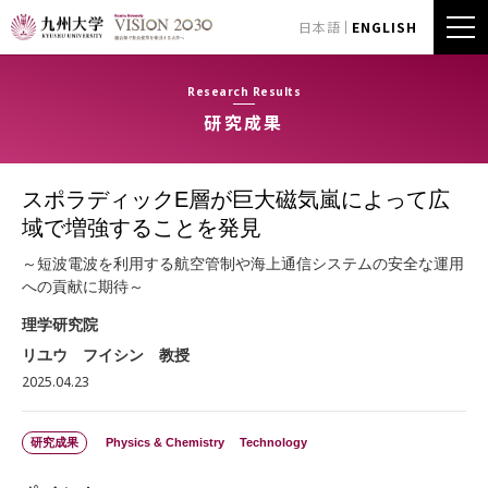
日本語
ENGLISH
Research Results
研究成果
スポラディックE層が巨大磁気嵐によって広
域で増強することを発見
～短波電波を利用する航空管制や海上通信システムの安全な運用
への貢献に期待～
理学研究院
リユウ フイシン 教授
2025.04.23
研究成果
Physics & Chemistry
Technology