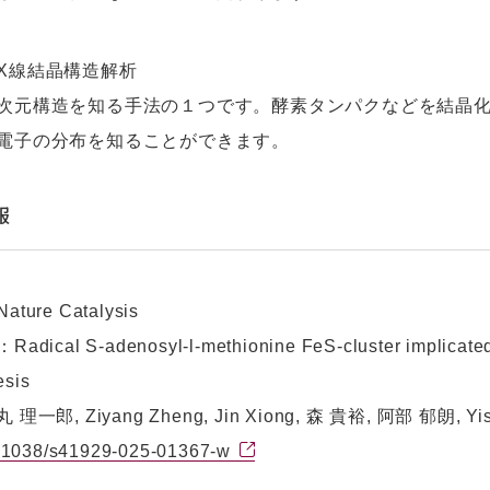
X線結晶構造解析
次元構造を知る手法の１つです。酵素タンパクなどを結晶化
電子の分布を知ることができます。
報
ure Catalysis
ical S-adenosyl-l-methionine FeS-cluster implicated 
esis
一郎, Ziyang Zheng, Jin Xiong, 森 貴裕, 阿部 郁朗, Yiso
.1038/s41929-025-01367-w