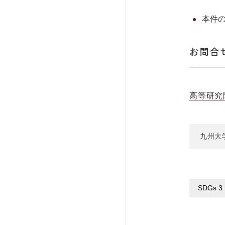
本件
お問合
高等研究
九州大
SDGs 3