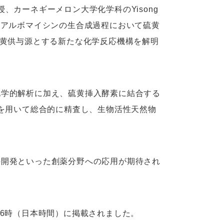
授、カーネギーメロン大学化学科のYisong
物アルボマイシンの生合成過程において硫黄
黄供与源とする新たな化学反応機構を解明
化学的解析に加え、硫黄挿入酵素に結合する
を用いて総合的に精査し、生物活性天然物
の開発といった創薬分野への応用が期待され
火）午後6時（日本時間）に掲載されました。