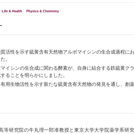
Life & Health
Physics & Chemistry
ト
物質活性を示す硫黄含有天然物アルボマイシンの生合成過程に
した。
ボマイシンの生合成に関わる酵素が、自身に結合する鉄硫黄ク
成することを明らかにしました。
は有用生物活性を示す新たな硫黄含有天然物の発見を通し、創
高等研究院の牛丸理一郎准教授と東京大学大学院薬学系研