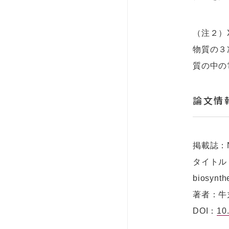
（注２）
物質の３
質の中の
論文情
掲載誌：Nat
タイトル：Rad
biosynth
著者：牛丸 理
DOI：
10