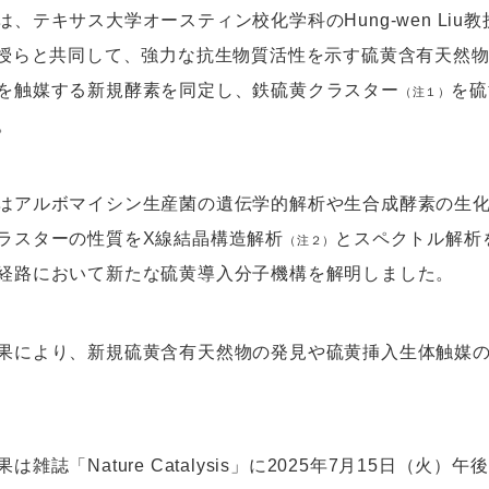
は、テキサス大学オースティン校化学科のHung-wen Liu教
教授らと共同して、強力な抗生物質活性を示す硫黄含有天然
を触媒する新規酵素を同定し、鉄硫黄クラスター
を硫
（注１）
。
はアルボマイシン生産菌の遺伝学的解析や生合成酵素の生
ラスターの性質をX線結晶構造解析
とスペクトル解析
（注２）
経路において新たな硫黄導入分子機構を解明しました。
果により、新規硫黄含有天然物の発見や硫黄挿入生体触媒
は雑誌「Nature Catalysis」に2025年7月15日（