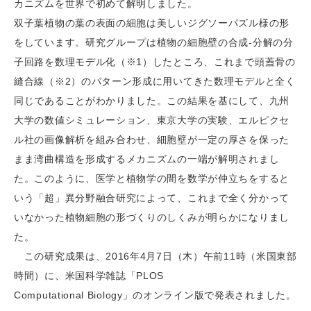
カニズムを世界で初めて解明しました。
双子葉植物の葉の表面の細胞は美しいジグソーパズル様の形
をしています。研究グループは植物の細胞壁の合成-分解の分
子回路を数理モデル化（※1）したところ、これまで頭蓋骨の
縫合線（※2）のパターン形成に用いてきた数理モデルと全く
同じであることがわかりました。この結果を基にして、九州
大学の数値シミュレーション、東京大学の実験、エルピクセ
ル社の画像解析を組み合わせ、細胞壁が一定の厚さを保った
まま湾曲構造を形成するメカニズムの一端が解明されまし
た。このように、医学と植物学の間を数学が仲立ちをすると
いう「超」異分野融合研究によって、これまで全く分かって
いなかった植物細胞の形づくりのしくみが明らかになりまし
た。
この研究成果は、2016年4月7日（木）午前11時（米国東部
時間）に、米国科学雑誌「PLOS
Computational Biology」のオンライン版で発表されました。