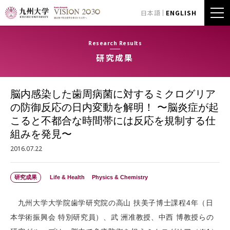
日本語
ENGLISH
Research Results
研究成果
脳内感染した歯周病菌に対するミクログリア
の防御反応の日内変動を解明！ 〜脳炎症が起
こると不都合な時間帯には反応を規制する仕
組みを発見〜
2016.07.22
研究成果
Life & Health
Physics & Chemistry
九州大学大学院歯学研究院の高山 扶美子博士課程4年（日
本学術振興会 特別研究員）、武 洲准教授、中西 博教授らの