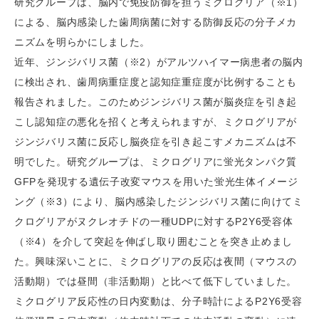
研究グループは、脳内で免疫防御を担うミクログリア（※1）
による、脳内感染した歯周病菌に対する防御反応の分子メカ
ニズムを明らかにしました。
近年、ジンジバリス菌（※2）がアルツハイマー病患者の脳内
に検出され、歯周病重症度と認知症重症度が比例することも
報告されました。このためジンジバリス菌が脳炎症を引き起
こし認知症の悪化を招くと考えられますが、ミクログリアが
ジンジバリス菌に反応し脳炎症を引き起こすメカニズムは不
明でした。研究グループは、ミクログリアに蛍光タンパク質
GFPを発現する遺伝子改変マウスを用いた蛍光生体イメージ
ング（※3）により、脳内感染したジンジバリス菌に向けてミ
クログリアがヌクレオチドの一種UDPに対するP2Y6受容体
（※4）を介して突起を伸ばし取り囲むことを突き止めまし
た。興味深いことに、ミクログリアの反応は夜間（マウスの
活動期）では昼間（非活動期）と比べて低下していました。
ミクログリア反応性の日内変動は、分子時計によるP2Y6受容