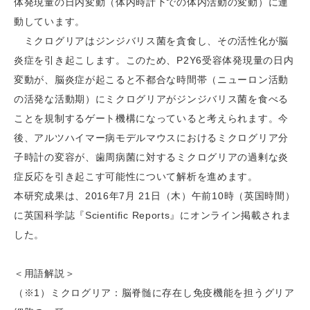
体発現量の日内変動（体内時計下での体内活動の変動）に連
動しています。
ミクログリアはジンジバリス菌を貪食し、その活性化が脳
炎症を引き起こします。このため、P2Y6受容体発現量の日内
変動が、脳炎症が起こると不都合な時間帯（ニューロン活動
の活発な活動期）にミクログリアがジンジバリス菌を食べる
ことを規制するゲート機構になっていると考えられます。今
後、アルツハイマー病モデルマウスにおけるミクログリア分
子時計の変容が、歯周病菌に対するミクログリアの過剰な炎
症反応を引き起こす可能性について解析を進めます。
本研究成果は、2016年7月 21日（木）午前10時（英国時間）
に英国科学誌『Scientific Reports』にオンライン掲載されま
した。
＜用語解説＞
（※1）ミクログリア：脳脊髄に存在し免疫機能を担うグリア