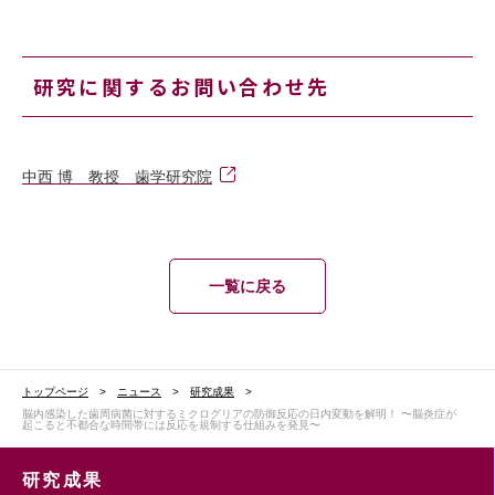
研究に関するお問い合わせ先
中西 博 教授 歯学研究院
一覧に戻る
トップページ
ニュース
研究成果
脳内感染した歯周病菌に対するミクログリアの防御反応の日内変動を解明！ 〜脳炎症が
起こると不都合な時間帯には反応を規制する仕組みを発見〜
研究成果