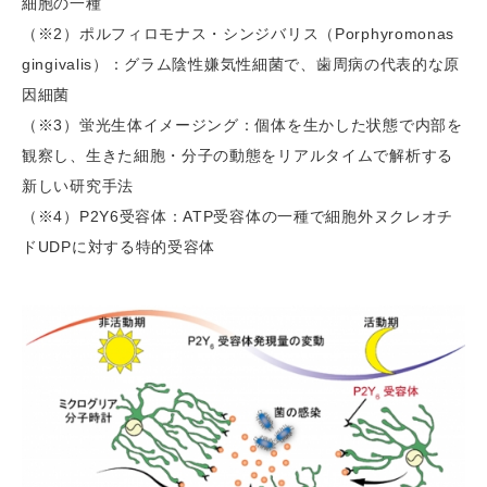
細胞の一種
（※2）ポルフィロモナス・シンジバリス（Porphyromonas
gingivalis）：グラム陰性嫌気性細菌で、歯周病の代表的な原
因細菌
（※3）蛍光生体イメージング：個体を生かした状態で内部を
観察し、生きた細胞・分子の動態をリアルタイムで解析する
新しい研究手法
（※4）P2Y6受容体：ATP受容体の一種で細胞外ヌクレオチ
ドUDPに対する特的受容体