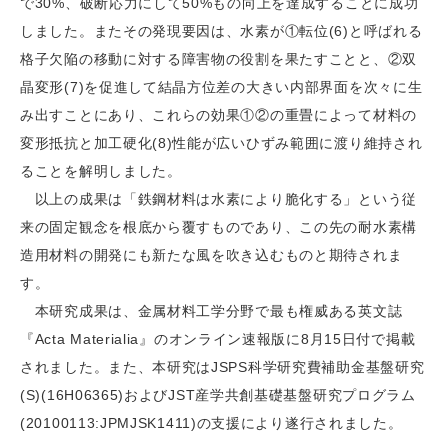
で30%、破断応力にして50%もの向上を達成することに成功
しました。またその発現要因は、水素が①転位(6)と呼ばれる
格子欠陥の移動に対する障害物の役割を果たすことと、②双
晶変形(7)を促進して結晶方位差の大きい内部界面を次々に生
み出すことにあり、これらの効果①②の重畳によって材料の
変形抵抗と加工硬化(8)性能が広いひずみ範囲に渡り維持され
ることを解明しました。
以上の成果は「鉄鋼材料は水素により脆化する」という従
来の固定観念を根底から覆すものであり、この先の耐水素構
造用材料の開発にも新たな風を吹き込むものと期待されま
す。
本研究成果は、金属材料工学分野で最も権威ある英文誌
『Acta Materialia』のオンライン速報版に8月15日付で掲載
されました。また、本研究はJSPS科学研究費補助金基盤研究
(S)(16H06365)およびJST産学共創基礎基盤研究プログラム
(20100113:JPMJSK1411)の支援により遂行されました。