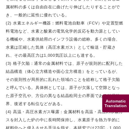
属材料の多くは自由自在に曲げたり伸ばしたりすることがで
き、一般的に延性に優れている。
(2) 水素エネルギー機器：燃料電池自動車（FCV）や定置型燃
料電池など、水素と酸素の電気化学的反応を動力源としてい
る機械や、水素供給用のインフラ設備の総称。多くの場合、
水素は圧縮した気体（高圧水素ガス）として輸送・貯蔵さ
れ、その最高圧力は1,000気圧以上にも達する。
(3) 格子欠陥：通常の金属材料では、原子が規則的に配列した
結晶構造（体心立方構造や面心立方構造）をとっているが、
その規則性が局所的に乱れた領域のことを総称して格子欠陥
と呼んでいる。具体例としては、原子が欠落して空隙となっ
た原子空孔や、方位の異なる結晶粒同士の界面である結晶粒
Automatic
界、後述する転位などがある。
Translation
(4) 高温・高圧水素ガス曝露：金属材料を高温・高圧の水素ガ
スを封入した炉の中に長時間保持し、水素原子を熱力学的に
材料中へと侵入させる手法を指す。本研究では270̊C，1,000