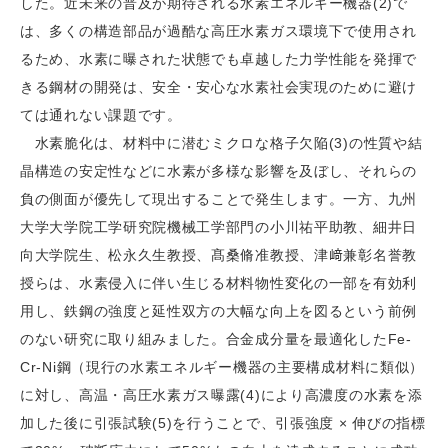
した。近未来の普及が期待される水素エネルギー機器(2)で
は、多くの構造部品が過酷な高圧水素ガス環境下で使用され
るため、水素に曝された状態でも卓越した力学性能を発揮で
きる鋼材の開発は、安全・安心な水素社会実現のために避け
ては通れない課題です。
水素脆化は、材料中に潜むミクロな格子欠陥(3)の性質や結
晶構造の安定性などに水素が多様な影響を及ぼし、それらの
負の側面が優先して現出することで発生します。一方、九州
大学大学院工学研究院機械工学部門の小川祐平助教、細井日
向大学院生、松永久生教授、髙桑脩准教授、津﨑兼彰名誉教
授らは、水素侵入に伴い生じる材料物性変化の一部を有効利
用し、鉄鋼の強度と延性双方の大幅な向上を図るという前例
のない研究に取り組みました。合金成分量を最適化したFe-
Cr-Ni鋼（現行の水素エネルギー機器の主要構成材料に類似）
に対し、高温・高圧水素ガス曝露(4)により高濃度の水素を添
加した後に引張試験(5)を行うことで、引張強度 × 伸びの指標