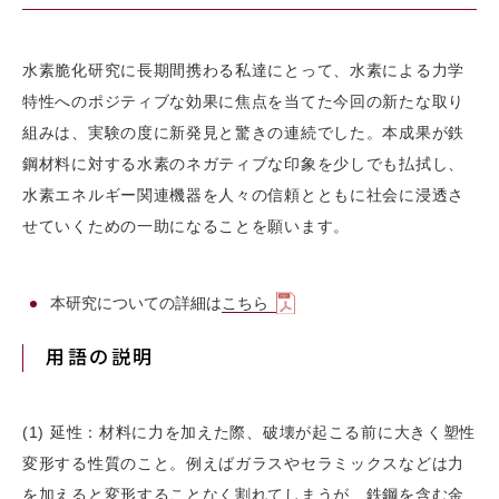
水素脆化研究に長期間携わる私達にとって、水素による力学
特性へのポジティブな効果に焦点を当てた今回の新たな取り
組みは、実験の度に新発見と驚きの連続でした。本成果が鉄
鋼材料に対する水素のネガティブな印象を少しでも払拭し、
水素エネルギー関連機器を人々の信頼とともに社会に浸透さ
せていくための一助になることを願います。
本研究についての詳細は
こちら
用語の説明
(1) 延性：材料に力を加えた際、破壊が起こる前に大きく塑性
変形する性質のこと。例えばガラスやセラミックスなどは力
を加えると変形することなく割れてしまうが、鉄鋼を含む金