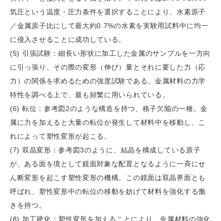
気圧という温度・圧力条件を選択することにより、水素原子
／金属原子比にして最大約0.7%の水素を実験用試料中に均一
に侵入させることに成功している。
(5) 引張試験：細長い形状に加工した金属のサンプルを一方向
に引っ張り、その際の変形（伸び）量とそれに要した力（応
力）の関係を求めるための強度試験である。金属材料の力学
特性を調べる上で、最も頻繁に用いられている。
(6) 転位：参考図2のような構造を持つ、格子欠陥の一種。金
属に力を加えると大量の転位が発生して材料中を移動し、こ
れによって塑性変形が起こる。
(7) 双晶変形：参考図3のように、結晶を構成している原子
が、ある面を境として鏡面対象な配置となるように一斉にせ
ん断変形を起こす塑性変形の機構。この鏡面は双晶界面とも
呼ばれ、塑性変形中の転位の移動を妨げて材料を強化する働
きを持つ。
(8) 加工硬化：塑性変形を加えることにより、金属材料の強化