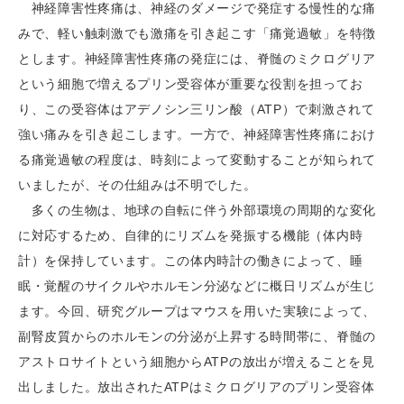
神経障害性疼痛は、神経のダメージで発症する慢性的な痛
みで、軽い触刺激でも激痛を引き起こす「痛覚過敏」を特徴
とします。神経障害性疼痛の発症には、脊髄のミクログリア
という細胞で増えるプリン受容体が重要な役割を担ってお
り、この受容体はアデノシン三リン酸（ATP）で刺激されて
強い痛みを引き起こします。一方で、神経障害性疼痛におけ
る痛覚過敏の程度は、時刻によって変動することが知られて
いましたが、その仕組みは不明でした。
多くの生物は、地球の自転に伴う外部環境の周期的な変化
に対応するため、自律的にリズムを発振する機能（体内時
計）を保持しています。この体内時計の働きによって、睡
眠・覚醒のサイクルやホルモン分泌などに概日リズムが生じ
ます。今回、研究グループはマウスを用いた実験によって、
副腎皮質からのホルモンの分泌が上昇する時間帯に、脊髄の
アストロサイトという細胞からATPの放出が増えることを見
出しました。放出されたATPはミクログリアのプリン受容体