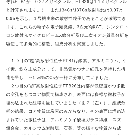
ぞれFTB1が 0.27メガベクレル、FTB26は1.1メガベクレル
と計算されます。） また134Cs/137Cs放射能比は0.97と
0.95を示し、１号機由来の放射性粒子であることが確認でき
ます。これらの粒子を電子顕微鏡、3次元X線CT、シンクロト
ロン放射光マイクロビームX線分析及び二次イオン質量分析を
駆使して多角的に構造、組成分析を実施しました。
１つ目の“超”高放射性粒子FTB1は酸素、アルミニウム、ケ
イ素、鉄を主成分として、非晶質かつナノ細孔を保持した構
造を呈し、～1 wt%のCsが一様に分布していました。
２つ目の“超”高放射性粒子FTB26は内部が低密度かつ多数
の空孔をもつコア物質で構成され、表面には多様な微粒子が
埋め込まれた組織を呈していました（図２（左））。組成分
析の結果、コア物質は炭素のみからなり、その表面に埋め込
まれていた微粒子は、アルミノケイ酸塩ガラス繊維、スズ―
鉛合金、カルシウム炭酸塩、石英、等の様々な物質から成