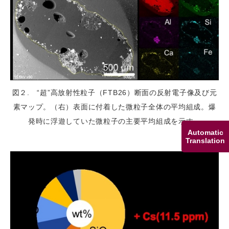
図２. “超”高放射性粒子（FTB26）断面の反射電子像及び元
素マップ。（右）表面に付着した微粒子全体の平均組成。爆
発時に浮遊していた微粒子の主要平均組成を示す。
Automatic
Translation