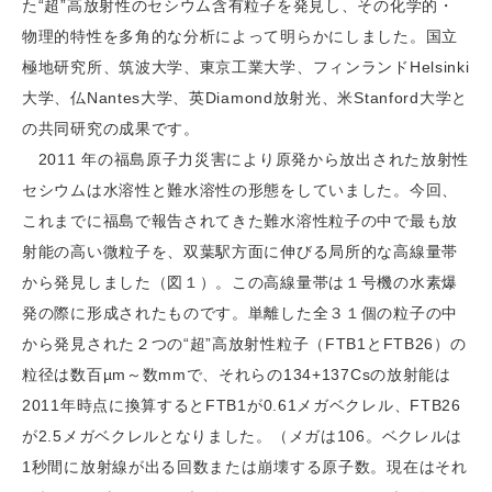
た“超”高放射性のセシウム含有粒子を発見し、その化学的・
物理的特性を多角的な分析によって明らかにしました。国立
極地研究所、筑波大学、東京工業大学、フィンランドHelsinki
大学、仏Nantes大学、英Diamond放射光、米Stanford大学と
の共同研究の成果です。
2011 年の福島原子力災害により原発から放出された放射性
セシウムは水溶性と難水溶性の形態をしていました。今回、
これまでに福島で報告されてきた難水溶性粒子の中で最も放
射能の高い微粒子を、双葉駅方面に伸びる局所的な高線量帯
から発見しました（図１）。この高線量帯は１号機の水素爆
発の際に形成されたものです。単離した全３１個の粒子の中
から発見された２つの“超”高放射性粒子（FTB1とFTB26）の
粒径は数百µm～数mmで、それらの134+137Csの放射能は
2011年時点に換算するとFTB1が0.61メガベクレル、FTB26
が2.5メガベクレルとなりました。（メガは106。ベクレルは
1秒間に放射線が出る回数または崩壊する原子数。現在はそれ