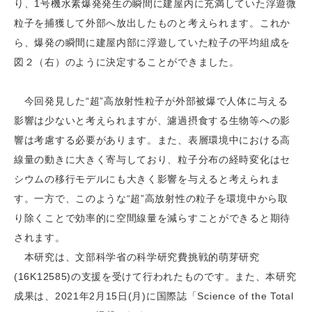
り、1号機水素爆発発生の瞬間に建屋内に充満していた浮遊微
粒子を捕獲して外部へ放出したものと考えられます。これか
ら、爆発の瞬間に建屋内部に浮遊していた粒子の平均組成を
図２（右）のように決定することができました。
今回発見した“超”高放射性粒子が外部被爆で人体に与える
影響は少ないと考えられますが、濾過摂食する生物等への影
響は考慮する必要があります。また、表層環境中における高
線量の動きに大きく寄与しており、粒子分布の経時変化はセ
シウムの移行モデルにも大きく影響を与えると考えられま
す。一方で、このような“超”高放射性の粒子を環境中から取
り除くことで効率的に空間線量を減らすことができると期待
されます。
本研究は、文部科学省の科学研究費挑戦的萌芽研究
(16K12585)の支援を受けて行われたものです。また、本研究
成果は、2021年2月15日(月)に国際誌「Science of the Total