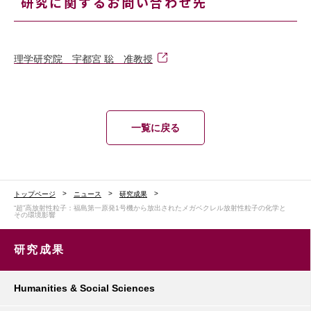
研究に関するお問い合わせ先
理学研究院 宇都宮 聡 准教授
一覧に戻る
トップページ
ニュース
研究成果
“超”高放射性粒子：福島第一原発1号機から放出されたメガベクレル放射性粒子の化学と
その環境影響
研究成果
Humanities & Social Sciences