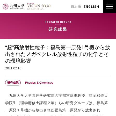
日本語
ENGLISH
Research Results
研究成果
“超”高放射性粒子：福島第一原発1号機から放
出されたメガベクレル放射性粒子の化学とそ
の環境影響
2021.02.16
研究成果
Physics & Chemistry
九州大学大学院理学研究院の宇都宮聡准教授、諸岡和也大
学院生（理学府修士課程２年）らの研究グループは、福島第
一原発１号機から放出された福島第一原発から放出され