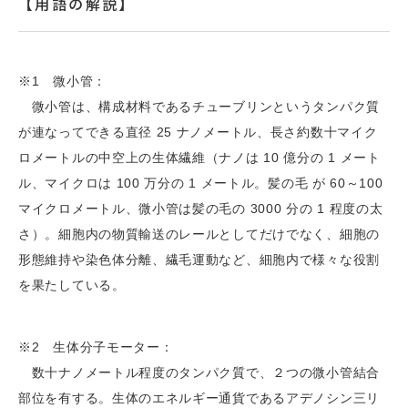
【用語の解説】
※1 微小管：
微小管は、構成材料であるチューブリンというタンパク質
が連なってできる直径 25 ナノメートル、長さ約数十マイク
ロメートルの中空上の生体繊維（ナノは 10 億分の 1 メート
ル、マイクロは 100 万分の 1 メートル。髪の毛 が 60～100
マイクロメートル、微小管は髪の毛の 3000 分の 1 程度の太
さ）。細胞内の物質輸送のレールとしてだけでなく、細胞の
形態維持や染色体分離、繊毛運動など、細胞内で様々な役割
を果たしている。
※2 生体分子モーター：
数十ナノメートル程度のタンパク質で、２つの微小管結合
部位を有する。生体のエネルギー通貨であるアデノシン三リ