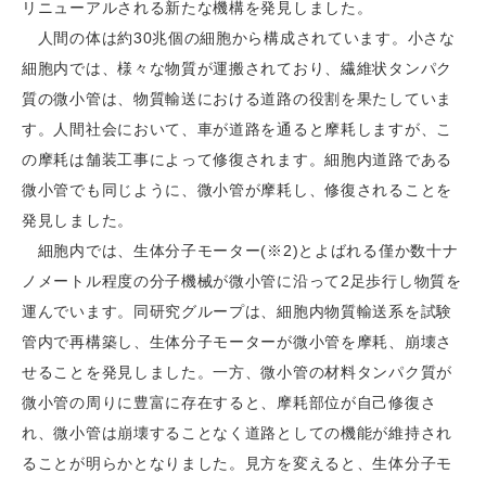
リニューアルされる新たな機構を発見しました。
人間の体は約30兆個の細胞から構成されています。小さな
細胞内では、様々な物質が運搬されており、繊維状タンパク
質の微小管は、物質輸送における道路の役割を果たしていま
す。人間社会において、車が道路を通ると摩耗しますが、こ
の摩耗は舗装工事によって修復されます。細胞内道路である
微小管でも同じように、微小管が摩耗し、修復されることを
発見しました。
細胞内では、生体分子モーター(※2)とよばれる僅か数十ナ
ノメートル程度の分子機械が微小管に沿って2足歩行し物質を
運んでいます。同研究グループは、細胞内物質輸送系を試験
管内で再構築し、生体分子モーターが微小管を摩耗、崩壊さ
せることを発見しました。一方、微小管の材料タンパク質が
微小管の周りに豊富に存在すると、摩耗部位が自己修復さ
れ、微小管は崩壊することなく道路としての機能が維持され
ることが明らかとなりました。見方を変えると、生体分子モ