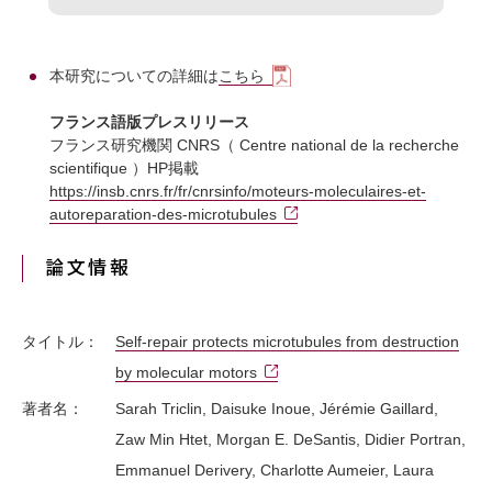
本研究についての詳細は
こちら
フランス語版プレスリリース
フランス研究機関 CNRS（ Centre national de la recherche
scientifique ）HP掲載
https://insb.cnrs.fr/fr/cnrsinfo/moteurs-moleculaires-et-
autoreparation-des-microtubules
論文情報
タイトル：
Self-repair protects microtubules from destruction
by molecular motors
著者名：
Sarah Triclin, Daisuke Inoue, Jérémie Gaillard,
Zaw Min Htet, Morgan E. DeSantis, Didier Portran,
Emmanuel Derivery, Charlotte Aumeier, Laura