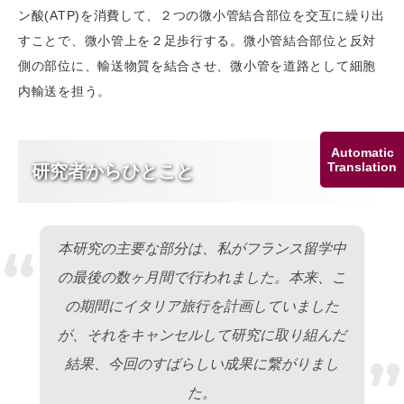
ン酸(ATP)を消費して、２つの微小管結合部位を交互に繰り出
すことで、微小管上を２足歩行する。微小管結合部位と反対
側の部位に、輸送物質を結合させ、微小管を道路として細胞
内輸送を担う。
Automatic
Translation
研究者からひとこと
“
本研究の主要な部分は、私がフランス留学中
の最後の数ヶ月間で行われました。本来、こ
の期間にイタリア旅行を計画していました
が、それをキャンセルして研究に取り組んだ
”
結果、今回のすばらしい成果に繋がりまし
た。