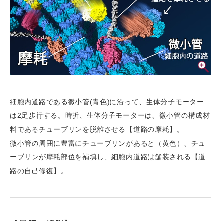
細胞内道路である微小管(青色)に沿って、生体分子モーター
は2足歩行する。時折、生体分子モーターは、微小管の構成材
料であるチューブリンを脱離させる【道路の摩耗】。
微小管の周囲に豊富にチューブリンがあると（黄色）、チュ
ーブリンが摩耗部位を補填し、細胞内道路は舗装される【道
路の自己修復】。