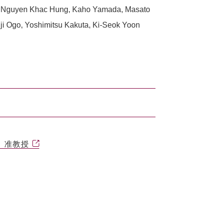
i, Nguyen Khac Hung, Kaho Yamada, Masato
eiji Ogo, Yoshimitsu Kakuta, Ki-Seok Yoon
石 准教授