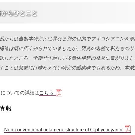
者からひとこと
私たちは当初本研究とは異なる別の目的でフィコシアニンを単
構造は既に広く知られていましたが、研究の過程で私たちのサ
認したところ、予期せず新しい多量体構造の発見に繋がりまし
くことは頻繁には味わえない研究の醍醐味でもあるため、本成
究についての詳細は
こちら
情報
Non-conventional octameric structure of C-phycocyanin