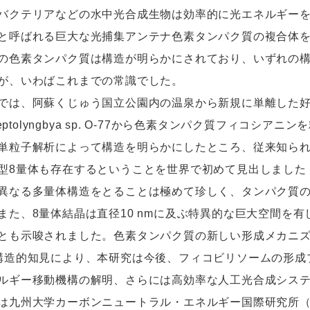
バクテリアなどの水中光合成生物は効率的に光エネルギー
と呼ばれる巨大な光捕集アンテナ色素タンパク質の複合体
の色素タンパク質は構造が明らかにされており、いずれの構
が、いわばこれまでの常識でした。
は、阿蘇くじゅう国立公園内の温泉から新規に単離した好
oleptolyngbya sp. O-77から色素タンパク質フィコ
単粒子解析によって構造を明らかにしたところ、従来知られ
型8量体も存在するということを世界で初めて見出しました
異なる多量体構造をとることは極めて珍しく、タンパク質
また、8量体結晶は直径10 nmに及ぶ特異的な巨大空間を
とも示唆されました。色素タンパク質の新しい形成メカニ
構造的知見により、本研究は今後、フィコビリソームの形成
ルギー移動機構の解明、さらには高効率な人工光合成シス
九州大学カーボンニュートラル・エネルギー国際研究所（