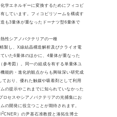
を化学エネルギーに変換するためにフィコビ
を有しています。フィコビリソームを構成す
造も3量体が重なったドーナツ型6量体で
熱性シアノバクテリアの一種
シアニンを精製し、X線結晶構造解析及びクライオ電
ていた6量体のほかに、4量体が重なった
（参考図）。同一の組成を有する単量体ユ
の機能的・進化的観点からも興味深い研究成
有しており、優れた触媒や吸着剤として利用
ズムの提示やこれまでに知られていなかった
プロセスやシアノバクテリアの光捕集にお
テムの開発に役立つことが期待されます。
2
I
CNER）の尹基石准教授と湊拓生博士