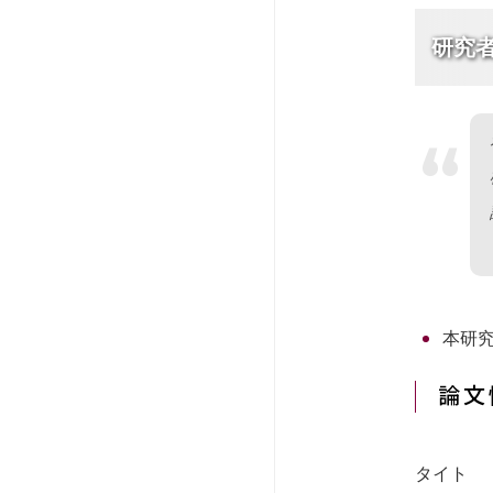
研究
“
本研
論文
タイト