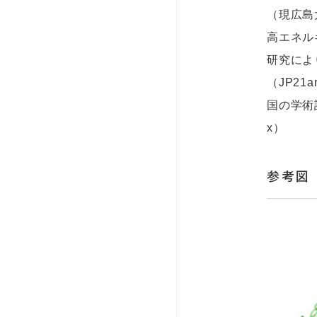
（現広島
高エネル
研究によ
（JP2
国の学術誌「
x）
参考図