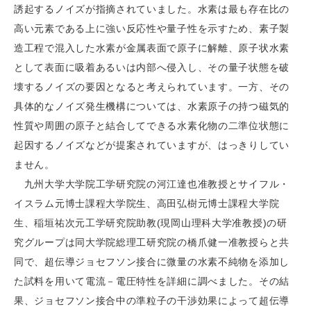
誘起するノイズが指摘されていました。水素は最も存在比の
高い元素である上に強い反応性や量子性を示すため、素子製
造工程で混入した水素が金属表面で原子に解離、原子状水素
として表面に吸着あるいは内部へ侵入し、その量子状態を破
壊するノイズの要因となると考えられています。一方、その
具体的なノイズ発生機構については、水素原子の持つ磁気的
性質や周囲の原子と結合してできる水素化物の二準位状態に
起因するノイズなどが提案されていますが、はっきりしてい
ません。
九州大学大学院工学研究院の河江達也准教授とサイフル・
イスラム元博士課程大学院生、高田弘樹元博士課程大学院
生、稲垣祐次元工学研究院助教(現岡山理科大学准教授)の研
究グループは同大学院総理工研究院の橋爪健一准教授らと共
同で、超伝導ジョセフソン接合に微量の水素不純物を添加し
た試料を用いて電流－電圧特性を詳細に調べました。その結
果、ジョセフソン接合中の準粒子の干渉効果によって超伝導