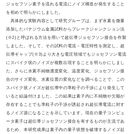
ジョセフソン素子を流れる電流にノイズ構造が発生すること
を初めて明らかにしました。
具体的な実験内容として研究グループは、まず水素を微量
添加したバナジウム金属試料からブレークジャンクション法
(※2)と呼ばれる方法を用いて超伝導ジョセフソン接合を作製
しました。そして、その試料の電流－電圧特性を測定し、超
伝導ギャップ(※3)より大きな電圧領域でもジョセフソン電流
にスパイク状のノイズが複数出現することを明らかにしまし
た。さらに水素不純物濃度変化、温度変化、ジョセフソン接
合のサイズ変化、水素位置の変化などを調べることで、この
スパイク状ノイズが超伝導中の準粒子の干渉により発生して
いると結論付けました。この結果は素子内に不純物や欠陥が
存在することでも準粒子の干渉が誘起され超伝導電流に対す
るノイズ源になることを示しています。現在の量子コンピュ
ータ素子は超伝導ジョセフソン接合を有するものが主流であ
るため、本研究成果は素子内の量子状態を破壊するノイズ起