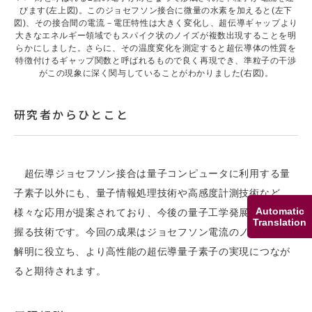
びます(左上図)。このジョセフソン接合に微量の水素を加えると(左下
図)、その接合間の電流－電圧特性は大きく変化し、超伝導ギャップより
大きなエネルギー領域でもスパイク状のノイズが複数出現することを明
らかにしました。さらに、その温度変化を測定すると超伝導体の性質を
特徴付けるギャップ関数と呼ばれるもので良く再現でき、準粒子の干渉
がこの現象に深く関与していることがわかりました(右図)。
研究者からひとこと
超伝導ジョセフソン接合は量子コンピュータに利用する量
子素子以外にも、量子情報処理技術や高感度計測技術など
Automatic
様々な応用が提案されており、今後の量子工学発展のカギを
Translation
握る技術です。今回の成果はジョセフソン電流のノイズ起源
解明に役立ち、より高性能の超伝導量子素子の実現につなが
ると期待されます。