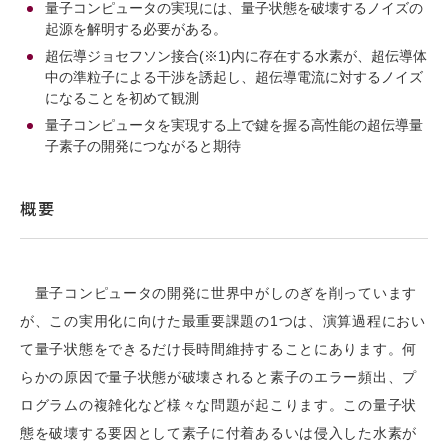
量子コンピュータの実現には、量子状態を破壊するノイズの
起源を解明する必要がある。
超伝導ジョセフソン接合(※1)内に存在する水素が、超伝導体
中の準粒子による干渉を誘起し、超伝導電流に対するノイズ
になることを初めて観測
量子コンピュータを実現する上で鍵を握る高性能の超伝導量
子素子の開発につながると期待
概要
量子コンピュータの開発に世界中がしのぎを削っています
が、この実用化に向けた最重要課題の1つは、演算過程におい
て量子状態をできるだけ長時間維持することにあります。何
らかの原因で量子状態が破壊されると素子のエラー頻出、プ
ログラムの複雑化など様々な問題が起こります。この量子状
態を破壊する要因として素子に付着あるいは侵入した水素が