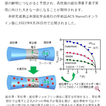
源の解明につながると予想され、高性能の超伝導量子素子実
現に向けた大きな一歩になることが期待されます。
本研究成果は米国化学会発行の学術誌ACS Nanoのオンラ
イン版に2022年8月26日付で公開されました。
超伝導－常伝導－超伝導ジョセフソン接合に電圧を印加すると、常伝導
部分では電子と正孔の2つの準粒子が電流を運び、超伝導体中ではクー
パー対と呼ばれる2個の電子が対となって形成された準粒子が電流を運