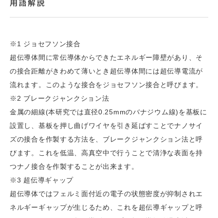
用語解説
※1 ジョセフソン接合
超伝導体間に常伝導体からできたエネルギー障壁があり、そ
の接合距離がきわめて薄いとき超伝導体間には超伝導電流が
流れます。このような接合をジョセフソン接合と呼びます。
※2 ブレークジャンクション法
金属の細線(本研究では直径0.25mmのバナジウム線)を基板に
設置し、基板を押し曲げワイヤを引き延ばすことでナノサイ
ズの接合を作製する方法を、ブレークジャンクション法と呼
びます。これを低温、高真空中で行うことで清浄な表面を持
つナノ接合を作製することが出来ます。
※3 超伝導ギャップ
超伝導体ではフェルミ面付近の電子の状態密度が抑制されエ
ネルギーギャップが生じるため、これを超伝導ギャップと呼