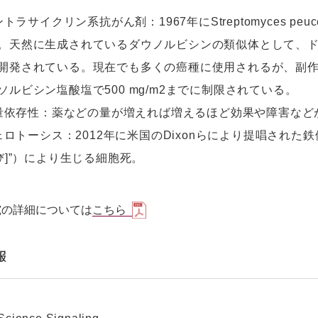
アントラサイクリン系抗がん剤：1967年にStreptomyces p
。天然に生成されているダウノルビシンの類似体として、
開発されている。現在でも多くの癌種に使用されるが、副
ソルビシン塩酸塩で500 mg/m2までに制限されている。
 用量依存性：薬などの量が増えれば増えるほど効果や障害な
 フェロトーシス：2012年に米国のDixonらにより提唱さ
さび]”）により生じる細胞死。
究の詳細については
こちら
報