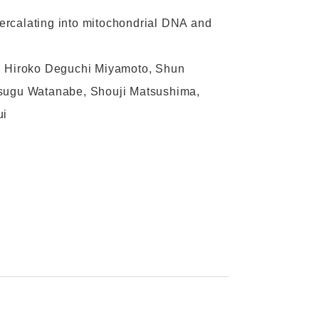
rcalating into mitochondrial DNA and
 Hiroko Deguchi Miyamoto, Shun
tsugu Watanabe, Shouji Matsushima,
ui