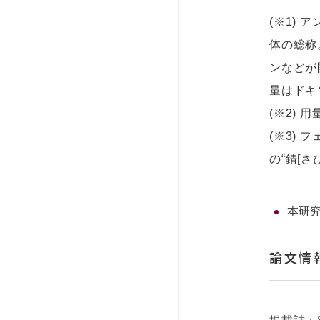
(※1) 
体の総称
ンなどが
量はドキ
(※2)
(※3)
の“錆[
本研
論文情