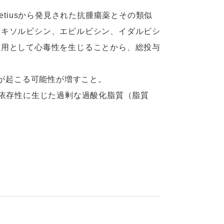
eucetiusから発見された抗腫瘍薬とその類似
ドキソルビシン、エピルビシン、イダルビシ
作用として心毒性を生じることから、総投与
どが起こる可能性が増すこと。
れた鉄依存性に生じた過剰な過酸化脂質（脂質