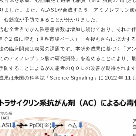
複合体を形成、心筋細胞で過酸化脂質（※8, 脂質の“錆 [
りました。また、ALAS1が合成する５－アミノレブリン
、心筋症が予防できることが分かりました。
む全世界でがん罹患患者数は増加し続けており、それに伴
0 年で 2 倍に増え（世界市場ベース）、今後もさらに拡大
法の臨床開発は喫緊の課題です。本研究成果に基づく「ア
てのアミノレブリン酸の研究開発」を進めることにより、
予防することによるがん患者のＱＯＬの改善が期待されま
は米国の科学誌「Science Signaling」に 2022 年 