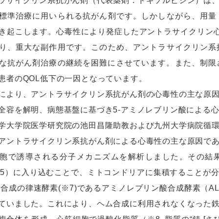
サイクリン系抗がん剤（代表薬剤：ドキソルビシン）は、
標準治療に用いられる抗がん剤です。しかしながら、用量
き起こします。心毒性により発症したアントラサイクリン心
り、重大な副作用です。このため、アントラサイクリン系
な抗がん剤治療の継続を困難にさせています。また、制限
患者のQOL低下の一因となっています。
より、アントラサイクリン系抗がん剤の心毒性の主な原因
全容を解明、病態基盤に基づき5-アミノレブリン酸による
大学院医学研究院の池田昌隆助教および九州大学病院循環
アントラサイクリン系抗がん剤による心毒性の主な原因で
胞で誘導される分子メカニズムを解析しました。その結
※5）に入り込むことで、ミトコンドリアに集積することが
6)合成の律速酵素(※7)であるアミノレブリン酸合成酵素（
ていました。これにより、ヘム合成に利用されなくなった