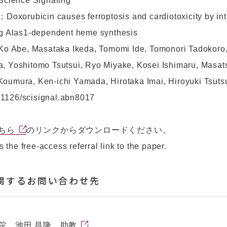
ence Signaling
orubicin causes ferroptosis and cardiotoxicity by inte
ng Alas1-dependent heme synthesis
be, Masataka Ikeda, Tomomi Ide, Tomonori Tadokoro,
, Yoshitomo Tsutsui, Ryo Miyake, Kosei Ishimaru, Masa
oumura, Ken-ichi Yamada, Hirotaka Imai, Hiroyuki Tsuts
1126/scisignal.abn8017
ちら
のリンクからダウンロードください。
s the free-access referral link to the paper.
関するお問い合わせ先
院 池田 昌隆 助教