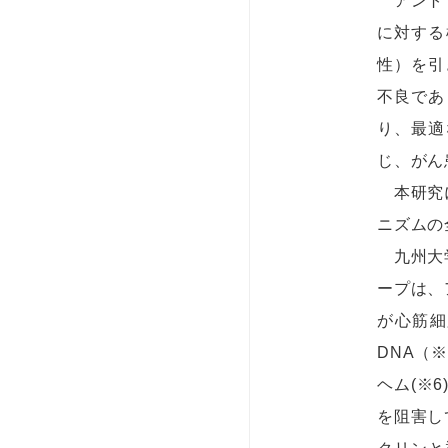
アントラ
に対する
性）を引
不良であ
り、最適
じ、がん
本研究に
ニズムの
九州大学
ープは、
が心筋細
DNA（
ヘム(※
を阻害し