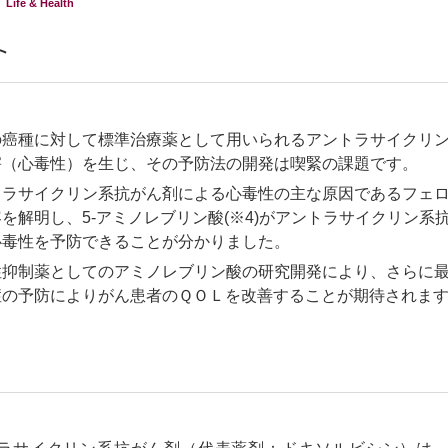
Life & Health
ト
癌種に対して標準治療薬として用いられるアントラサイクリン系抗
害（心毒性）を生じ、その予防法の開発は喫緊の課題です。
トラサイクリン系抗がん剤による心毒性の主な原因であるフェロ
を解明し、5-アミノレブリン酸(※4)がアントラサイクリン
心毒性を予防できることが分かりました。
性抑制薬としてのアミノレブリン酸の研究開発により、さらに
症の予防によりがん患者のＱＯＬを改善することが期待されま