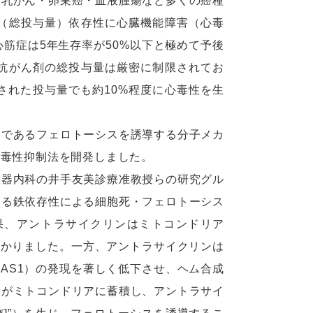
乳がん・卵巣癌・血液腫瘍など多くの癌種
（総投与量）依存性に心臓機能障害（心毒
筋症は5年生存率が50%以下と極めて予後
抗がん剤の総投与量は厳密に制限されてお
された投与量でも約10%程度に心毒性を生
であるフェロトーシスを誘導する分子メカ
心毒性抑制法を開発しました。
器内科の井手友美診療准教授らの研究グル
ある鉄依存性による細胞死・フェロトーシス
果、アントラサイクリンはミトコンドリア
分かりました。一方、アントラサイクリンは
ALAS1）の発現を著しく低下させ、ヘム合成
鉄がミトコンドリアに蓄積し、アントラサイ