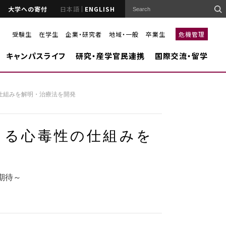
大学への寄付
日本語
ENGLISH
受験生
在学生
企業・研究者
地域・一般
卒業生
危機管理
キャンパスライフ
研究・産学官民連携
国際交流・留学
仕組みを解明・治療法を開発
よる心毒性の仕組みを
期待～