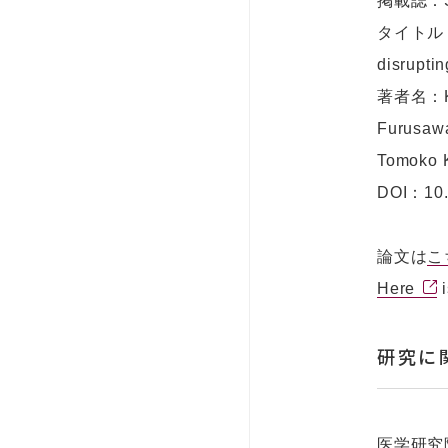
掲載誌：Sci
タイトル：Dox
disrupti
著者名：Ko A
Furusawa
Tomoko K
DOI：10.
論文は
こ
Here
i
研究に
医学研究