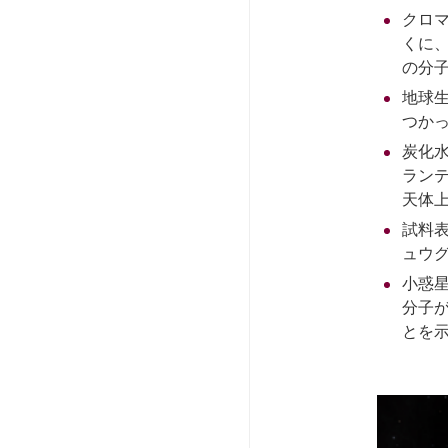
クロ
くに
の分
地球
つか
炭化
ラン
天体
試料
ュウ
小惑
分子
とを