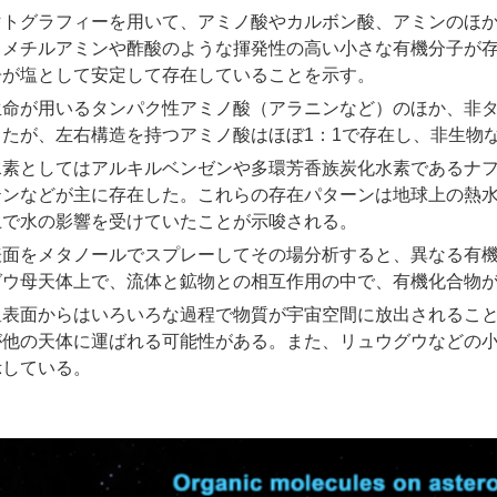
マトグラフィーを用いて、アミノ酸やカルボン酸、アミンのほ
、メチルアミンや酢酸のような揮発性の高い小さな有機分子が
子が塩として安定して存在していることを示す。
生命が用いるタンパク性アミノ酸（アラニンなど）のほか、非
ったが、左右構造を持つアミノ酸はほぼ1：1で存在し、非生物
水素としてはアルキルベンゼンや多環芳香族炭化水素であるナ
テンなどが主に存在した。これらの存在パターンは地球上の熱
上で水の影響を受けていたことが示唆される。
表面をメタノールでスプレーしてその場分析すると、異なる有
グウ母天体上で、流体と鉱物との相互作用の中で、有機化合物
星表面からはいろいろな過程で物質が宇宙空間に放出されるこ
が他の天体に運ばれる可能性がある。また、リュウグウなどの
示している。