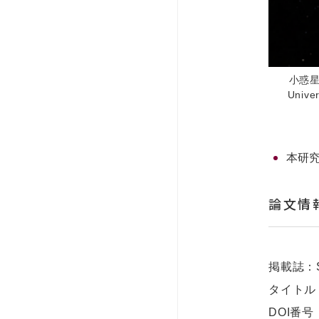
小惑星リ
Univer
本研
論文情
掲載誌：S
タイトル
DOI番号：1