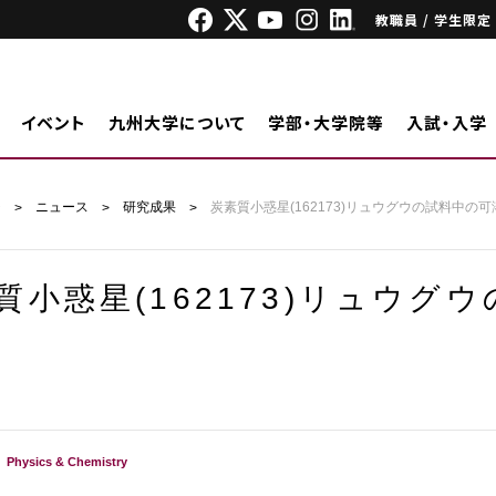
教職員 / 学生限定
イベント
九州大学について
学部・大学院等
入試・入学
ジ
ニュース
研究成果
炭素質小惑星(162173)リュウグウの試料中の
質小惑星(162173)リュウグ
Physics & Chemistry