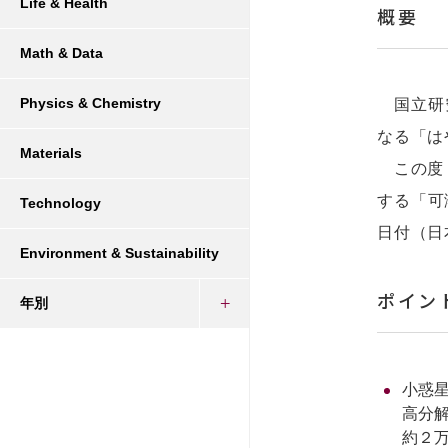
Life & Health
概要
Math & Data
Physics & Chemistry
国立研究
なる「は
Materials
この度「
する「可
Technology
日付（日
Environment & Sustainability
ポイン
年別
小惑
高分解
約２