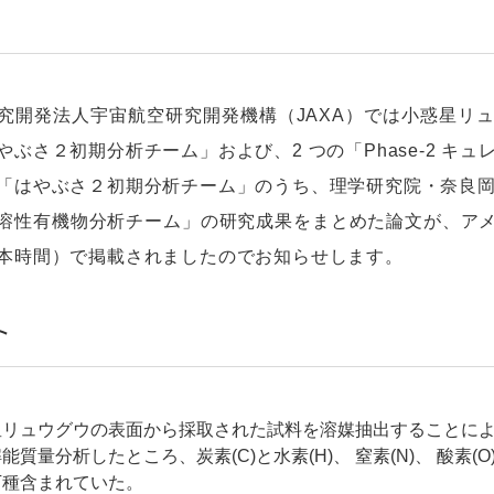
開発法人宇宙航空研究開発機構（JAXA）では小惑星リュ
やぶさ２初期分析チーム」および、2 つの「Phase-2 キ
はやぶさ２初期分析チーム」のうち、理学研究院・奈良岡
溶性有機物分析チーム」の研究成果をまとめた論文が、アメリカの
本時間）で掲載されましたのでお知らせします。
ト
星リュウグウの表面から採取された試料を溶媒抽出することに
能質量分析したところ、炭素(C)と水素(H)、 窒素(N)、 酸素(
万種含まれていた。