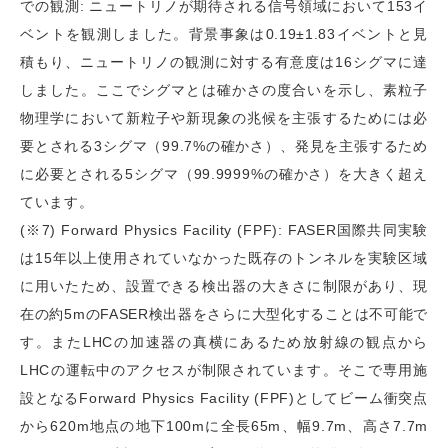
での観測: ニュートリノが期待される信号領域において153イ
ベントを観測しました。背景事象は0.19±1.83イベントと見
積もり、ニュートリノの観測に対する有意度は16シグマに達
しました。ここでシグマとは確かさの度合いを示し、素粒子
物理学において新粒子や新現象の兆候を主張するためには必
要とされる3シグマ（99.7%の確かさ）、発見を主張するため
に必要とされる5シグマ（99.9999%の確かさ）を大きく超え
ています。
(※7) Forward Physics Facility (FPF): FASER国際共同実験
は15年以上使用されていなかった既存のトンネルを実験区域
に用いたため、設置できる検出器の大きさに制限があり、現
在の約5mのFASER検出器をさらに大型化することは不可能で
す。またLHCの加速器の真横にあるため放射線の観点から
LHCの運転中のアクセスが制限されています。そこで専用施
設となるForward Physics Facility (FPF)としてビーム衝突点
から620m地点の地下100mに全長65m、幅9.7m、高さ7.7m