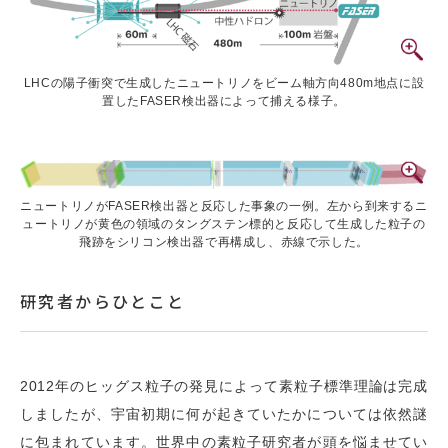
LHCの陽子衝突で生成したニュートリノをビーム軸方向480m地点に設
置したFASER検出器によって捕える様子。
ニュートリノがFASER検出器と反応した事象の一例。左から到来するニ
ュートリノが黄色の領域のタングステン標的と反応して生成した粒子の
飛跡をシリコン検出器で再構成し、赤線で示した。
研究者からひとこと
2012年のヒッグス粒子の発見によって素粒子標準理論は完成
しましたが、宇宙初期に何が起きていたかについては依然謎
に包まれています。世界中の素粒子研究者が頭を悩ませてい