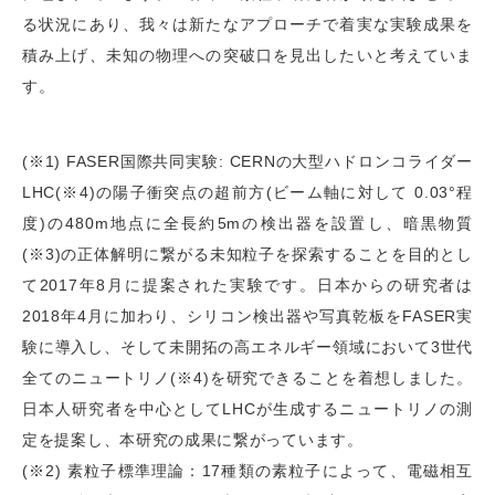
る状況にあり、我々は新たなアプローチで着実な実験成果を
積み上げ、未知の物理への突破口を見出したいと考えていま
す。
(※1) FASER国際共同実験: CERNの大型ハドロンコライダー
LHC(※4)の陽子衝突点の超前方(ビーム軸に対して 0.03°程
度)の480m地点に全長約5mの検出器を設置し、暗黒物質
(※3)の正体解明に繋がる未知粒子を探索することを目的とし
て2017年8月に提案された実験です。日本からの研究者は
2018年4月に加わり、シリコン検出器や写真乾板をFASER実
験に導入し、そして未開拓の高エネルギー領域において3世代
全てのニュートリノ(※4)を研究できることを着想しました。
日本人研究者を中心としてLHCが生成するニュートリノの測
定を提案し、本研究の成果に繋がっています。
(※2) 素粒子標準理論：17種類の素粒子によって、電磁相互