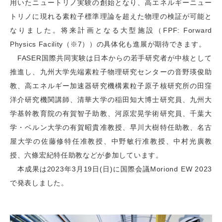
用いたニュートリノ実験の創始となり、高エネルギーニュー
トリノに現れる素粒子標準理論を超えた物理の検証が可能と
なりました。将来計画となる大型施設（FPF: Forward
Physics Facility（※7））の具体化も進展が期待できます。
FASER国際共同実験は日本からの若手研究者が中核として
推進し、九州大学先端素粒子物理研究センターの音野瑛俊助
教、高エネルギー加速器研究機構素粒子原子核研究所の田窪
洋介研究機関講師、清華大学の稲田知大博士研究員、九州大
学基幹教育院の有賀智子助教、河原宏晃学術研究員、千葉大
学・ベルン大学の有賀昭貴准教授、早川大樹特任助教、名古
屋大学の佐藤修特任准教授、中野敏行准教授、中村光廣教
授、六條宏紀特任助教などが参加しています。
本成果は2023年3月19日(日)に国際会議Moriond EW 2023
で発表しました。