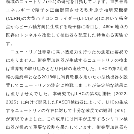
領域のニュートリノ(※4)の研究を目指しています。世界最高
エネルギーで陽子を正面衝突させる欧州原子核研究機構
(CERN)の大型ハドロンコライダー(LHC(※5))において衝突
点からビーム軸方向に生成する粒子群に着目し、480m地点の
既存のトンネルを改造して検出器を配置した特色ある実験で
す。
ニュートリノは非常に高い透過力を持つため測定は容易で
はありません。衝突型加速器が生成するニュートリノの検出
は世界初の取り組みとなり困難の連続でした。LHCの第2期運
転の最終年となる2018年に写真乾板を用いた小型検出器を設
置してニュートリノの測定に挑戦しましたが決定的な結果に
は至りませんでした。本研究ではLHCの第3期運転（2022-
2025）に向けて開発したFASER検出器によって、LHCの生成
するニュートリノの存在に対して十分な確度での観測（※6）
が実現できました。この成果には日本が主導するシリコン検
出器が極めて重要な役割を果たしています。衝突型加速器を