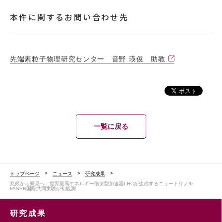
本件に関するお問い合わせ先
先端素粒子物理研究センター 音野 瑛俊 助教
一覧に戻る
トップページ
ニュース
研究成果
兆候から発見へ：世界最高エネルギー衝突型加速器LHCが生成するニュートリノを
FASER国際共同実験が初観測
研究成果