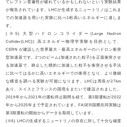
てレプトン普遍性が破れているかもしれないという実験結果
が報告されています。LHCが生成するニュートリノはこれま
での加速器を用いた実験に比べ1桁高いエネルギーに達しま
す。
(※5) 大型ハドロンコライダー(Large Hadron
Collider(LHC)): 高エネルギー物理学実験を目的として、
CERN が建設した世界最大・最高エネルギーのハドロン衝突
型加速器です。2つのビーム(加速された粒子)を正面衝突させ
る加速器で、静止した標的に加速した粒子を衝突させる手法
に比べてはるかに高いエネルギーでの衝突となり、より微細
な構造を調べる実験が可能になります。LHCは周長が27km
あり、スイスとフランスの国境をまたいで建設されました。
2019年から2021年の運転停止期間を経て、第3期運転が2022
年から2025年まで予定されています。FASER国際共同実験は
第3期運転の開始からデータを取得しています。
(※6) LHCの生成するニュートリノの存在に対して十分な確度