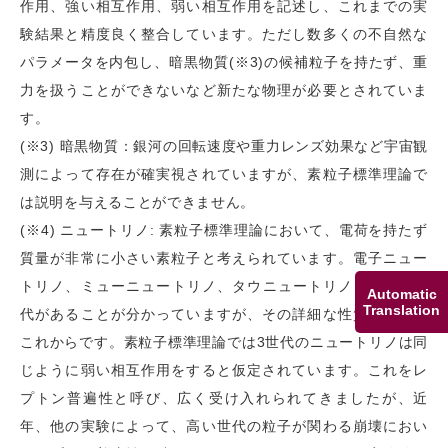
作用、強い相互作用、弱い相互作用を記述し、これまでの実
験結果と精度良く整合しています。ただし数多くの不自然な
パラメータを内包し、暗黒物質(※3)の候補粒子を持たず、重
力を扱うことができないなど新たな物理が必要とされていま
す。
(※3) 暗黒物質：銀河の回転速度や重力レンズ効果など宇宙観
測によって存在が確実視されていますが、素粒子標準理論で
は説明を与えることができません。
(※4) ニュートリノ: 素粒子標準理論において、電荷を持たず
質量が非常に小さい素粒子と考えられています。電子ニュー
トリノ、ミューニュートリノ、タウニュートリノという 3世
Automatic
Translation
代があることが分かっていますが、その詳細な性質の解明は
これからです。素粒子標準理論では3世代のニュートリノは同
じように弱い相互作用をすると仮定されています。これをレ
プトン普遍性と呼び、広く受け入れられてきましたが、近
年、他の実験によって、高い世代の粒子が関わる崩壊におい