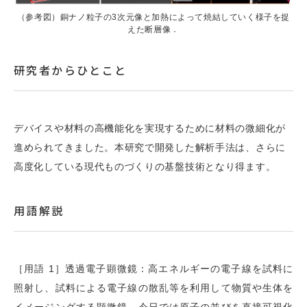
（参考図）銅ナノ粒子の3次元像と加熱によって焼結していく様子を捉
えた断層像．
研究者からひとこと
デバイスや材料の高機能化を実現するために材料の微細化が
進められてきました。本研究で開発した解析手法は、さらに
高度化している現代ものづくりの基盤技術となり得ます。
用語解説
［用語 1］透過電子顕微鏡：高エネルギーの電子線を試料に
照射し、試料による電子線の散乱等を利用して物質や生体を
イメージングする顕微鏡。今日では原子の並びを直接可視化