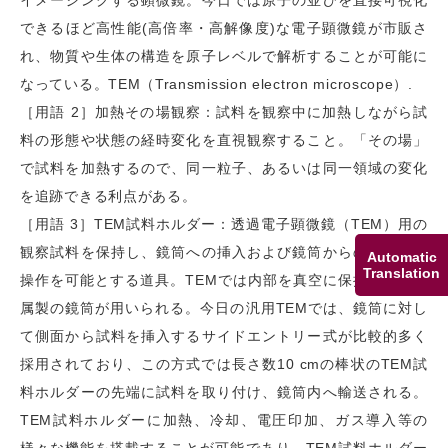
できるほど高性能(高倍率・高解像度)な電子顕微鏡が市販さ
れ、物質や生体の構造を原子レベルで解析することが可能に
なっている。TEM（Transmission electron microscope）.
［用語 2］加熱その場観察：試料を観察中に加熱しながら試
料の形態や状態の経時変化を直視観察すること。「その場」
で試料を加熱するので、同一粒子、あるいは同一領域の変化
を追跡できる利点がある。
［用語 3］TEM試料ホルダー：透過電子顕微鏡（TEM）用の
観察試料を保持し、鏡筒への挿入および鏡筒からの取り出し
Automatic
Translation
操作を可能とする道具。TEMでは内部を真空に保持できる金
属製の鏡筒が用いられる。今日の汎用TEMでは、鏡筒に対し
て側面から試料を挿入するサイドエントリー式が比較的多く
採用されており、この方式では長さ数10 cmの棒状のTEM試
料ホルダーの先端に試料を取り付け、鏡筒内へ輸送される。
TEM試料ホルダーに加熱、冷却、電圧印加、ガス導入等の
様々な機能を搭載することが可能であり、TEM試料ホルダー