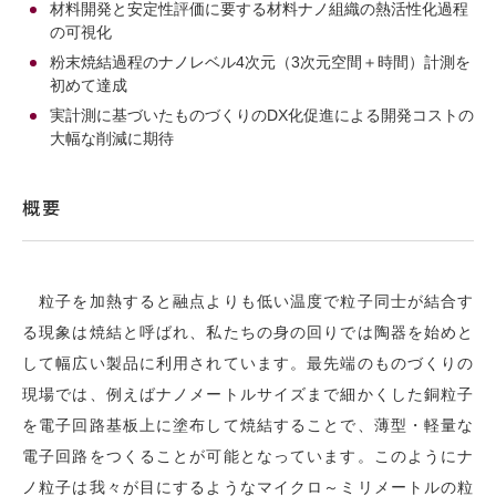
材料開発と安定性評価に要する材料ナノ組織の熱活性化過程
の可視化
粉末焼結過程のナノレベル4次元（3次元空間＋時間）計測を
初めて達成
実計測に基づいたものづくりのDX化促進による開発コストの
大幅な削減に期待
概要
粒子を加熱すると融点よりも低い温度で粒子同士が結合す
る現象は焼結と呼ばれ、私たちの身の回りでは陶器を始めと
して幅広い製品に利用されています。最先端のものづくりの
現場では、例えばナノメートルサイズまで細かくした銅粒子
を電子回路基板上に塗布して焼結することで、薄型・軽量な
電子回路をつくることが可能となっています。このようにナ
ノ粒子は我々が目にするようなマイクロ～ミリメートルの粒