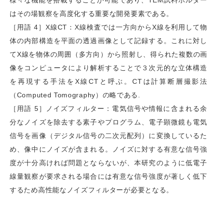
はその場観察を高度化する重要な開発要素である。
［用語 4］X線CT：X線検査では一方向からX線を利用して物
体の内部構造を平面の透過画像として記録する。これに対し
てX線を物体の周囲（多方向）から照射し、得られた複数の画
像をコンピュータにより解析することで３次元的な立体構造
を再現する手法をX線CTと呼ぶ。CTは計算断層撮影法
（Computed Tomography）の略である.
［用語 5］ノイズフィルター：電気信号や情報に含まれる余
分なノイズを除去する素子やプログラム、電子顕微鏡も電気
信号を画像（デジタル信号の二次元配列）に変換しているた
め、像中にノイズが含まれる。ノイズに対する有意な信号強
度が十分高ければ問題とならないが、本研究のように低電子
線量観察が要求される場合には有意な信号強度が著しく低下
するため高性能なノイズフィルターが必要となる。