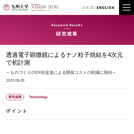
日本語
ENGLISH
Research Results
研究成果
透過電子顕微鏡によるナノ粒子焼結を4次元
で初計測
～ものづくりのDX化促進による開発コストの削減に期待～
2023.06.05
研究成果
Technology
ポイント