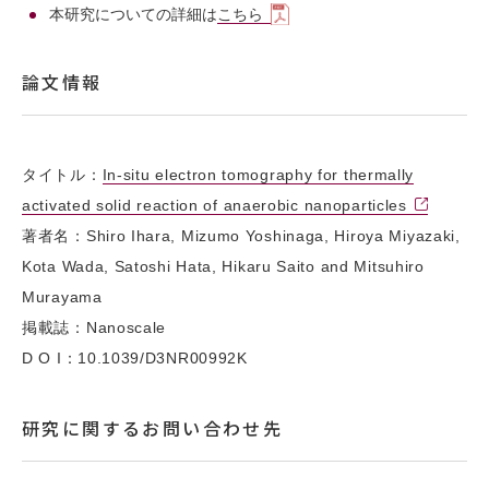
本研究についての詳細は
こちら
論文情報
タイトル：
In-situ electron tomography for thermally
activated solid reaction of anaerobic nanoparticles
著者名：Shiro Ihara, Mizumo Yoshinaga, Hiroya Miyazaki,
Kota Wada, Satoshi Hata, Hikaru Saito and Mitsuhiro
Murayama
掲載誌：Nanoscale
D O I：10.1039/D3NR00992K
研究に関するお問い合わせ先