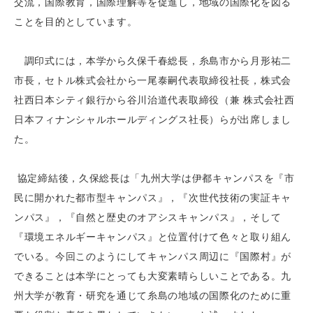
交流，国際教育，国際理解等を促進し，地域の国際化を図る
ことを目的としています。
調印式には，本学から久保千春総長，糸島市から月形祐二
市長，セトル株式会社から一尾泰嗣代表取締役社長，株式会
社西日本シティ銀行から谷川治道代表取締役（兼 株式会社西
日本フィナンシャルホールディングス社長）らが出席しまし
た。
協定締結後，久保総長は「九州大学は伊都キャンパスを『市
民に開かれた都市型キャンパス』，『次世代技術の実証キャ
ンパス』，『自然と歴史のオアシスキャンパス』，そして
『環境エネルギーキャンパス』と位置付けて色々と取り組ん
でいる。今回このようにしてキャンパス周辺に『国際村』が
できることは本学にとっても大変素晴らしいことである。九
州大学が教育・研究を通じて糸島の地域の国際化のために重