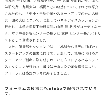
研究所 科学技術ハブ推進本部の小寺 秀俊 本部長から、理化
学研究所・九州大学・福岡市との連携についてそれぞれ紹介
されたのち、「中小・中堅企業やスタートアップのための研
究・開発支援について」と題してパネルディスカッションが
行われ、本学大学院工学研究院の山田 淳 教授がコーディネー
タ、本学中央分析センターの島ノ江 憲剛 センター長がパネリ
ストとして登壇されました。
また、第Ⅱ部セッションでは、「地域から世界に羽ばたく
スタートアップの創出に向けて」と題して、地域におけるス
タートアップ創出に取り組まれている方々によるパネルディ
スカッションが行われ、最後は松山大臣の閉会挨拶により、
フォーラムは盛況のうちに終了しました。
フォーラムの模様はYoutubeで配信されていま
す。