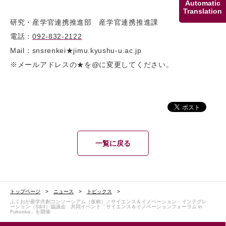
Automatic
Translation
研究・産学官連携推進部 産学官連携推進課
電話：
092-832-2122
Mail：snsrenkei★jimu.kyushu-u.ac.jp
※メールアドレスの★を@に変更してください。
一覧に戻る
トップページ
ニュース
トピックス
ふくおか産学共創コンソーシアム（仮称）／サイエンス＆イノベーション・インテグレ
ーション（S&II）協議会 共同イベント「サイエンス＆イノベーションフォーラム in
Fukuoka」を開催