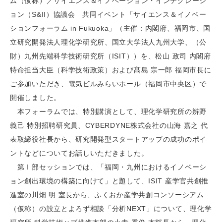
ム（仮称）／サイエンス＆イノベーション・インテグレーシ
ョン（S&II）協議会 共同イベント「サイエンス＆イノベー
ションフォーラム in Fukuoka」（主催：内閣府、福岡市、国
立研究開発法人理化学研究所、国立大学法人九州大学、（公
財）九州先端科学技術研究所（ISIT））を、松山 政司 内閣府
特命担当大臣（科学技術政策）および髙島 宗一郎 福岡市長に
ご参加いただき、電気ビルみらいホール（福岡市中央区）で
開催しました。
本フォーラムでは、特別講演として、理化学研究所の辨野
義己 特別招聘研究員、CYBERDYNE株式会社の山海 嘉之 代
表取締役社長から、研究開発型スタートアップの成功のポイ
ントなどについてお話しいただきました。
第Ⅰ部セッションでは、「福岡・九州におけるイノベーシ
ョン創出環境の構築に向けて」と題して、ISIT 産学官共創推
進室の川畑 明 室長から、ふくおか産学共創コンソーシアム
（仮称）の設立とよろず相談「分析NEXT」について、理化学