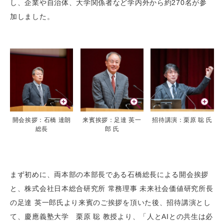
し、企業や自治体、大学関係者など学内外から約270名が参
加しました。
開会挨拶：石橋 達朗
来賓挨拶：足達 英一
招待講演：栗原 聡 氏
総長
郎 氏
まず初めに、両本部の本部長である石橋総長による開会挨拶
と、株式会社日本総合研究所 常務理事 未来社会価値研究所長
の足達 英一郎氏より来賓のご挨拶を頂いた後、招待講演とし
て、慶應義塾大学 栗原 聡 教授より、「人とAIとの共生は必