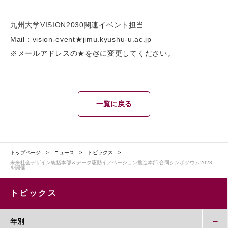
九州大学VISION2030関連イベント担当
Mail：vision-event★jimu.kyushu-u.ac.jp
※メールアドレスの★を@に変更してください。
一覧に戻る
トップページ
ニュース
トピックス
未来社会デザイン統括本部＆データ駆動イノベーション推進本部 合同シンポジウム2023
を開催
トピックス
年別