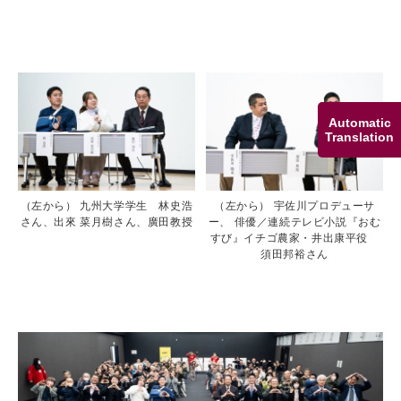
Automatic
Translation
（左から） 九州大学学生 林史浩
（左から） 宇佐川プロデューサ
さん、出來 菜月樹さん、廣田教授
ー、 俳優／連続テレビ小説『おむ
すび』イチゴ農家・井出康平役
須田邦裕さん