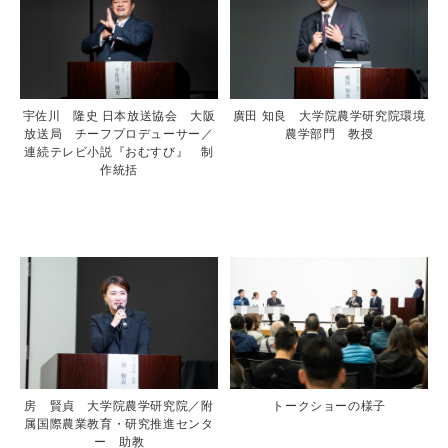
宇佐川 隆史 日本放送協会 大阪
廣田 知良 大学院農学研究院環境
放送局 チーフプロデューサー／
農学部門 教授
連続テレビ小説『おむすび』 制
作統括
房 賢貞 大学院農学研究院／附
トークショーの様子
属国際農業教育・研究推進センタ
ー 助教