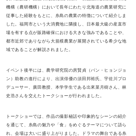
機構（農研機構）において長年にわたり北海道の農業研究に
従事した経験をもとに、糸島の農業の特徴について紹介しま
した。福岡市という大消費地に隣接し、日本最大級の産直市
場を有する点が販路確保における大きな強みであることや、
都市近郊でありながら大規模農業が展開されている希少な地
域であることが解説されました。
イベント後半には、農学研究院の房賢貞（バン・ヒョンジョ
ン）助教の進行により、出演俳優の須田邦裕氏、宇佐川プロ
デューサー、廣田教授、本学学生である出來菜月樹さん、林
史浩さんを交えたトークショーが行われました。
トークショーでは、作品の撮影秘話や印象的なシーンの紹介
を通じて、糸島の魅力や「食」をめぐるテーマについて語ら
れ、会場は大いに盛り上がりました。ドラマの舞台である糸