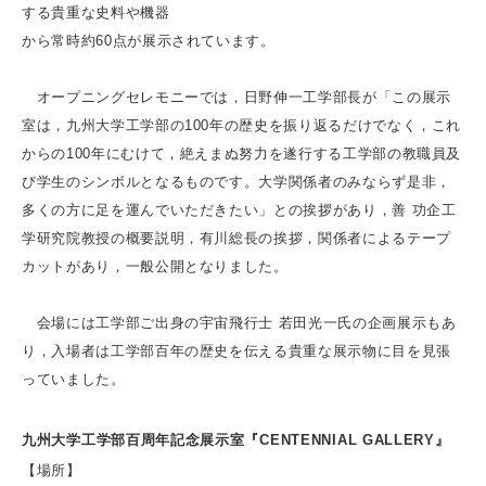
する貴重な史料や機器
から常時約60点が展示されています。
オープニングセレモニーでは，日野伸一工学部長が「この展示
室は，九州大学工学部の100年の歴史を振り返るだけでなく，これ
からの100年にむけて，絶えまぬ努力を遂行する工学部の教職員及
び学生のシンボルとなるものです。大学関係者のみならず是非，
多くの方に足を運んでいただきたい」との挨拶があり，善 功企工
学研究院教授の概要説明，有川総長の挨拶，関係者によるテープ
カットがあり，一般公開となりました。
会場には工学部ご出身の宇宙飛行士 若田光一氏の企画展示もあ
り，入場者は工学部百年の歴史を伝える貴重な展示物に目を見張
っていました。
九州大学工学部百周年記念展示室『CENTENNIAL GALLERY』
【場所】