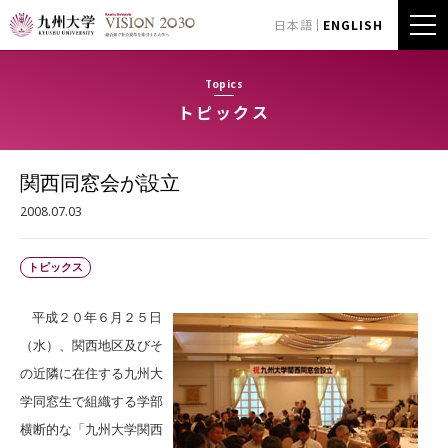
日本語
ENGLISH
Topics
トピックス
関西同窓会が設立
2008.07.03
トピックス
平成２０年６月２５日
（水）、関西地区及びそ
の近隣に在住する九州大
学同窓生で組織する学部
横断的な「九州大学関西