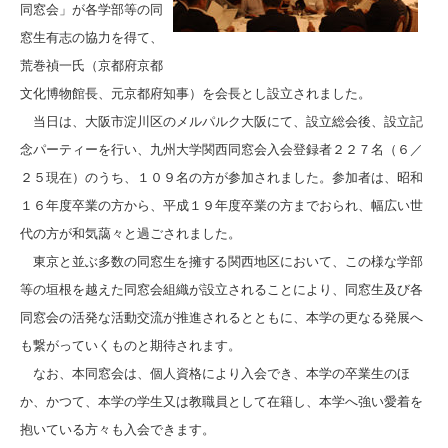
同窓会」が各学部等の同
窓生有志の協力を得て、
荒巻禎一氏（京都府京都
文化博物館長、元京都府知事）を会長とし設立されました。
当日は、大阪市淀川区のメルパルク大阪にて、設立総会後、設立記
念パーティーを行い、九州大学関西同窓会入会登録者２２７名（６／
２５現在）のうち、１０９名の方が参加されました。参加者は、昭和
１６年度卒業の方から、平成１９年度卒業の方までおられ、幅広い世
代の方が和気藹々と過ごされました。
東京と並ぶ多数の同窓生を擁する関西地区において、この様な学部
等の垣根を越えた同窓会組織が設立されることにより、同窓生及び各
同窓会の活発な活動交流が推進されるとともに、本学の更なる発展へ
も繋がっていくものと期待されます。
なお、本同窓会は、個人資格により入会でき、本学の卒業生のほ
か、かつて、本学の学生又は教職員として在籍し、本学へ強い愛着を
抱いている方々も入会できます。