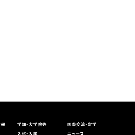
情報
学部・大学院等
国際交流・留学
入試・入学
ニュース