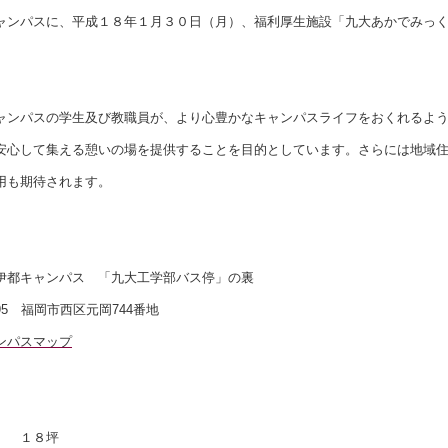
ンパスに、平成１８年１月３０日（月）、福利厚生施設「九大あかでみっく
ンパスの学生及び教職員が、より心豊かなキャンパスライフをおくれるよう
安心して集える憩いの場を提供することを目的としています。さらには地域
用も期待されます。
都キャンパス 「九大工学部バス停」の裏
395 福岡市西区元岡744番地
ンパスマップ
１８坪