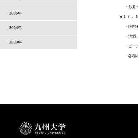
・お弁当
2005年
■１７：１
・晩酌セ
2004年
・地酒、
2003年
・ビール
・各種小