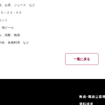
、お茶、ジュース など
５～２３：００
ット
地ビール
、焼酎、梅酒
鉢、各種料理 など
一覧に戻る
教員・職員公募
資料請求