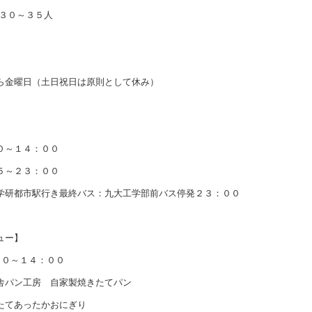
３０～３５人
金曜日（土日祝日は原則として休み）
】
～１４：００
～２３：００
都市駅行き最終バス：九大工学部前バス停発２３：００
ュー】
０～１４：００
パン工房 自家製焼きたてパン
てあったかおにぎり