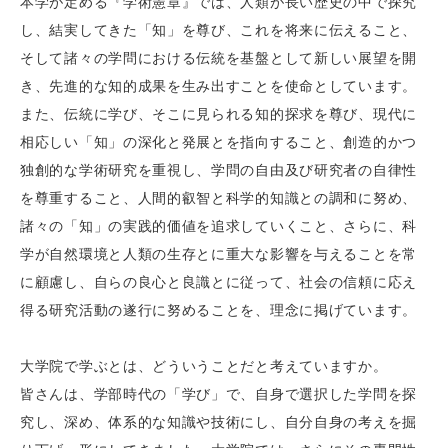
本学が定める『学術憲章』では、人類が長い歴史の中で探究
し、結実してきた「知」を尊び、これを将来に伝えること、
そして諸々の学問における伝統を基盤として新しい展望を開
き、先進的な知的成果を生み出すことを使命としています。
また、伝統に学び、そこに見られる知的探求を尊び、現代に
相応しい「知」の深化と発展とを指向すること、創造的かつ
独創的な学術研究を重視し、学問の自由及び研究者の自律性
を尊重すること、人間的叡智と科学的知識との調和に努め、
諸々の「知」の実践的価値を追求していくこと、さらに、科
学が自然環境と人類の生存とに重大な影響を与えることを常
に顧慮し、自らの良心と良識とに従って、社会の信頼に応え
得る研究活動の遂行に努めることを、理念に掲げています。
大学院で学ぶとは、どういうことだと考えていますか。
皆さんは、学部時代の「学び」で、自身で選択した学問を探
究し、深め、体系的な知識や技術にし、自分自身の考えを掘