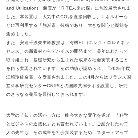
and Utilization)」装置が「RITE未来の森」に常設展示されま
した。本装置は、大気中のCO₂を直接回収し、エネルギーな
どに再利用する「脱炭素」技術であり、大きな関心と期待を
集めました。
また、安達千波矢主幹教授は、有機EL（エレクトロルミネッ
センス）の新素材からデバイスの開発まで、長年にわたって
取り組まれ、基礎研究から生まれた成果を社会実装すること
を自ら実現されています。その功績が認められ、「2025年度
江崎玲於奈賞」を受賞されました。この4月からはフランス国
立科学研究センターCNRSとの国際共同ラボを設置し、研究
のさらなる発展を目指しておられます。
大学の「知」の活かし方は、昨今大きな変化を遂げ、「科学
とビジネスの近接化」とも言われています。ご紹介したお二
人の先生も、その成果を社会実装するため、スタートアップ