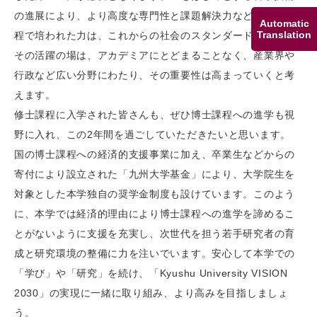
の進展により、より高度な専門性と課題解決力などの博士課
Automatic
Translation
程で培われた力は、これからの社会のスタンダードになり、
その活躍の場は、アカデミアにとどまることなく、産業界や
行政など広い分野にわたり、その重要性は高まっていくと考
えます。
修士課程に入学された皆さんも、ぜひ博士課程への進学も視
野に入れ、この2年間を過ごしていただきたいと思います。
国の博士課程への経済的支援事業に加え、卒業生などからの
寄付により設立された「九州大学基金」により、大学院生を
対象とした本学独自の奨学金制度も設けています。このよう
に、本学では経済的理由により博士課程への進学を諦めるこ
とがないように支援を充実し、次世代を担う若手研究者の育
成と研究環境の整備に力を注いでいます。安心して本学での
「学び」や「研究」を続け、「Kyushu University VISION
2030」の実現に一緒に取り組み、より高みを目指しましょ
う。