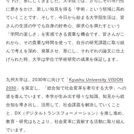
り下げ、形にしてきました。大学院では、さらにその専門性
に磨きをかけ、新しい知見を得る「学術」という領域に高め
ていくことです。そして、今日から始まる大学院生活は、皆
さんの生涯の中でも自身の好奇心、探求心を満たすという
「学問の楽しさ」を実感できる貴重な機会です。皆さんがこ
れから、その貴重な時間を使って、自分の研究課題に取り組
んで考えを深め、発展させ、形にし、それぞれの論文に仕上
げられた時、大学は学位で学術研究の成果を保証します。
九州大学は、2030年に向けて「
Kyushu University VISION
2030
」を策定し、「総合知で社会変革を牽引する大学」への
道を進んでいます。本学が生み出す様々な知識、知見から総
合知を導き出し、活用して、社会課題を解決していくこと
と、DX（デジタルトランスフォーメーション）を推し進め、
教育・研究はもとより、社会変革に貢献する活動に取り組ん
でいます。