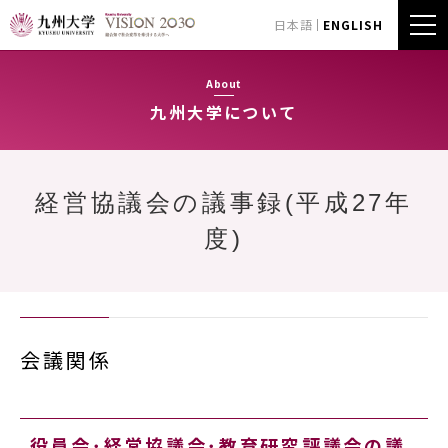
日本語
ENGLISH
About
九州大学について
経営協議会の議事録(平成27年
度)
会議関係
役員会･経営協議会･教育研究評議会の議