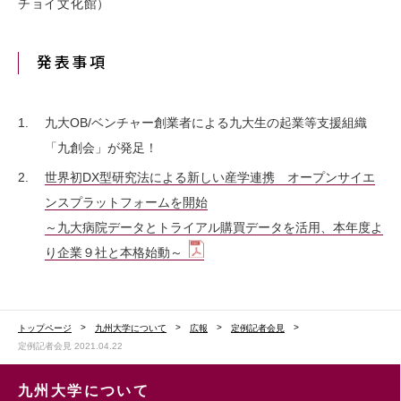
チョイ文化館）
発表事項
1.
九大OB/ベンチャー創業者による九大生の起業等支援組織
「九創会」が発足！
2.
世界初DX型研究法による新しい産学連携 オープンサイエ
ンスプラットフォームを開始
～九大病院データとトライアル購買データを活用、本年度よ
り企業９社と本格始動～
トップページ
九州大学について
広報
定例記者会見
定例記者会見 2021.04.22
九州大学について