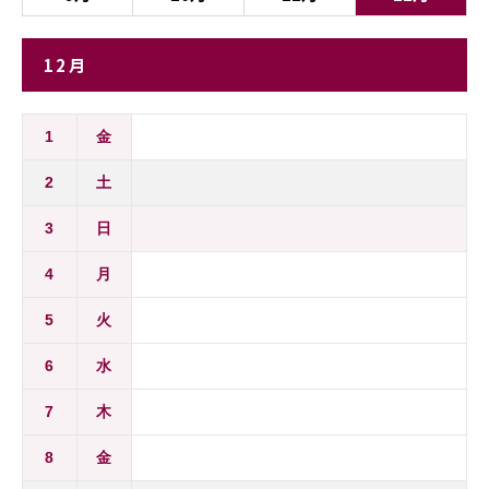
12月
1
金
2
土
3
日
4
月
5
火
6
水
7
木
8
金