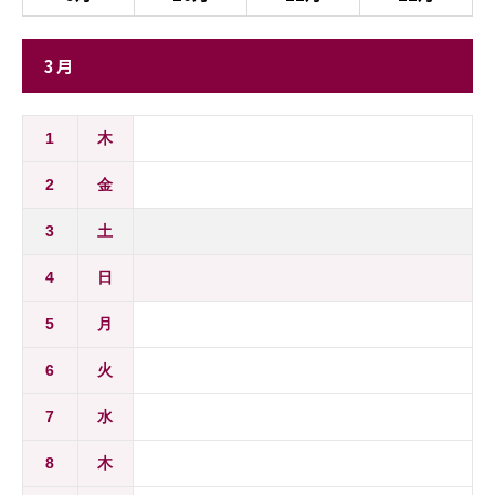
3月
1
木
2
金
3
土
4
日
5
月
6
火
7
水
8
木