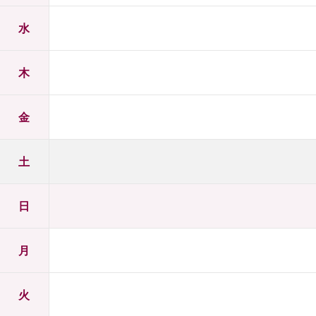
水
木
金
土
日
月
火