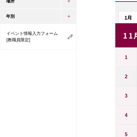
場所
1月
年別
11
イベント情報入力フォーム
[教職員限定]
1
2
3
4
5