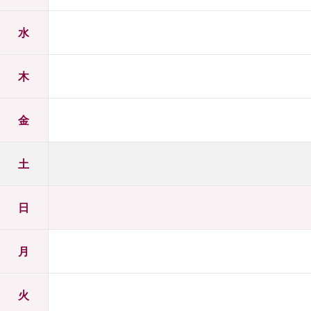
水
木
金
土
日
月
火