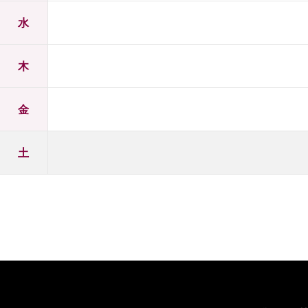
水
木
金
土