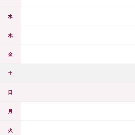
水
木
金
土
日
月
火