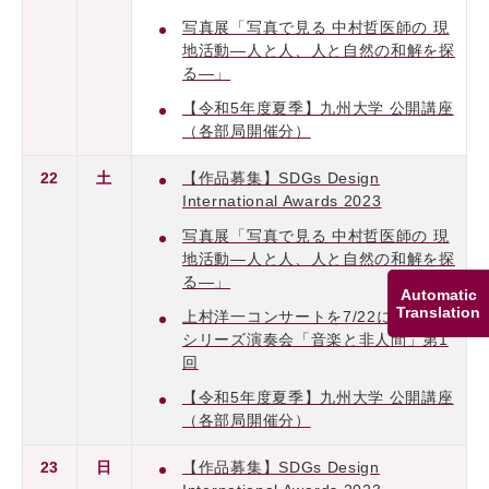
写真展「写真で見る 中村哲医師の 現
地活動―人と人、人と自然の和解を探
る―」
【令和5年度夏季】九州大学 公開講座
（各部局開催分）
22
土
【作品募集】SDGs Design
International Awards 2023
写真展「写真で見る 中村哲医師の 現
地活動―人と人、人と自然の和解を探
る―」
Automatic
Translation
上村洋一コンサートを7/22に開催：
シリーズ演奏会「音楽と非人間」第1
回
【令和5年度夏季】九州大学 公開講座
（各部局開催分）
23
日
【作品募集】SDGs Design