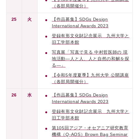
（各部局開催分）
25
火
【作品募集】SDGs Design
International Awards 2023
登録有形文化財記念展示 九州大学と
旧工学部本館
写真展「写真で見る 中村哲医師の 現
地活動―人と人、人と自然の和解を探
る―」
【令和5年度夏季】九州大学 公開講座
（各部局開催分）
26
水
【作品募集】SDGs Design
International Awards 2023
登録有形文化財記念展示 九州大学と
旧工学部本館
第105回アジア・オセアニア研究教育
機構（Q-AOS）Brown Bag Seminar