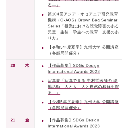
る―」
第104回アジア・オセアニア研究教育
機構（Q-AOS）Brown Bag Seminar
Series「授業における聴覚障害のある
児童・生徒・学生への教育・支援のあ
り方」
【令和5年度夏季】九州大学 公開講座
（各部局開催分）
20
木
【作品募集】SDGs Design
International Awards 2023
写真展「写真で見る 中村哲医師の 現
地活動―人と人、人と自然の和解を探
る―」
【令和5年度夏季】九州大学 公開講座
（各部局開催分）
21
金
【作品募集】SDGs Design
International Awards 2023