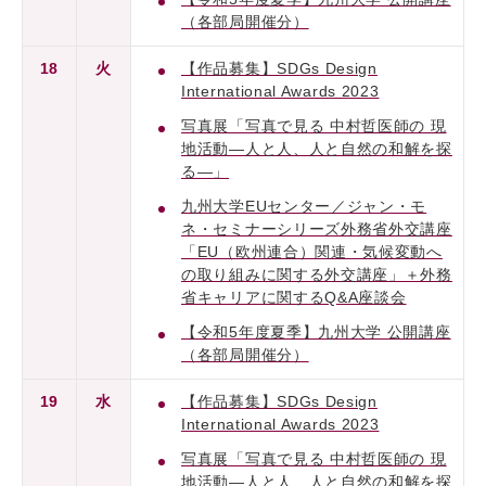
（各部局開催分）
18
火
【作品募集】SDGs Design
International Awards 2023
写真展「写真で見る 中村哲医師の 現
地活動―人と人、人と自然の和解を探
る―」
九州大学EUセンター／ジャン・モ
ネ・セミナーシリーズ外務省外交講座
「EU（欧州連合）関連・気候変動へ
の取り組みに関する外交講座」＋外務
省キャリアに関するQ&A座談会
【令和5年度夏季】九州大学 公開講座
（各部局開催分）
19
水
【作品募集】SDGs Design
International Awards 2023
写真展「写真で見る 中村哲医師の 現
地活動―人と人、人と自然の和解を探