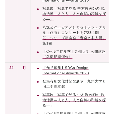
International Awards 2023
写真展「写真で見る 中村哲医師の 現
地活動―人と人、人と自然の和解を探
る―」
八坂公洋（ピアノ）とゼミソン・ダリ
ル（作曲）コンサートを7/23に開
催：シリーズ演奏会「音楽と非人間」
第1回
【令和5年度夏季】九州大学 公開講座
（各部局開催分）
24
月
【作品募集】SDGs Design
International Awards 2023
登録有形文化財記念展示 九州大学と
旧工学部本館
写真展「写真で見る 中村哲医師の 現
地活動―人と人、人と自然の和解を探
る―」
【令和5年度夏季】九州大学 公開講座