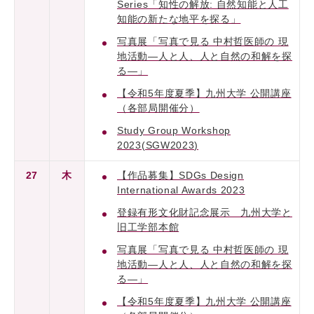
Series「知性の解放: 自然知能と人工
知能の新たな地平を探る」
写真展「写真で見る 中村哲医師の 現
地活動―人と人、人と自然の和解を探
る―」
【令和5年度夏季】九州大学 公開講座
（各部局開催分）
Study Group Workshop
2023(SGW2023)
27
木
【作品募集】SDGs Design
International Awards 2023
登録有形文化財記念展示 九州大学と
旧工学部本館
写真展「写真で見る 中村哲医師の 現
地活動―人と人、人と自然の和解を探
る―」
【令和5年度夏季】九州大学 公開講座