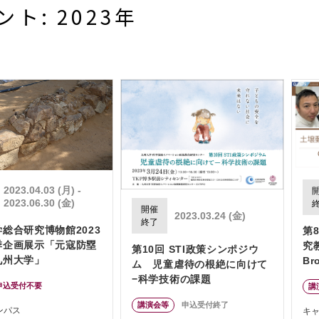
ント: 2023年
2023.04.03 (月) -
2023.06.30 (金)
開催
2023.03.24 (金)
終了
総合研究博物館2023
第
季企画展示「元寇防塁
究
第10回 STI政策シンポジウ
九州大学」
Br
ム 児童虐待の根絶に向けて
S
−科学技術の課題
申込受付不要
講
シ
講演会等
申込受付終了
ンパス
キ