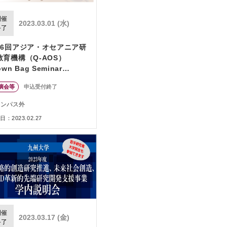
開催
2023.03.01 (水)
終了
86回アジア・オセアニア研
教育機構（Q-AOS）
own Bag Seminar
eries「ビッグサイエンスを
演会等
申込受付終了
じて見えた社会共創の重要
」
ャンパス外
：2023.02.27
開催
2023.03.17 (金)
終了