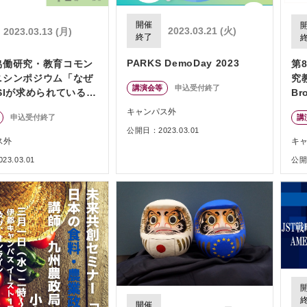
開催
2023.03.21 (火)
2023.03.13 (月)
終了
PARKS DemoDay 2023
協働研究・教育コモン
第
ニシンポジウム「なぜ
究
講演会等
申込受付終了
SIが求められているの
Br
S
キャンパス外
申込受付終了
講
通
公開日：2023.03.01
性
ス外
キ
3.03.01
公開日
開催