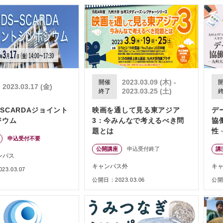
2023.03.09 (木) -
開催
2023.03.17 (金)
2023.03.25 (土)
終了
S−SCARDAジョイント
映画を通して見る東アジア
デ
ジウム
3：今みんなで考えるべき問
協
題とは
性
申込受付不要
イ
公開講座
申込受付終了
講
取
ンパス
キャンパス外
キ
3.03.07
公開日：2023.03.06
公開日