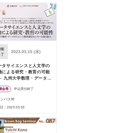
開催
2023.03.15 (水)
終了
ータサイエンスと人文学の
働による研究・教育の可能
 ─ 九州大学数理・データサ
エンス教育研究センターの
演会等
申込受付終了
り組み ─
ャンパス外
：2023.03.03