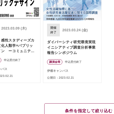
開催
2023.03.09 (木)
2023.03.24 (金)
終了
 感性スタディーズカ
ダイバーシティ研究環境実現
文化人類学×パブリッ
イニシアティブ調査分析事業
イン ーコミュニティ
報告シンポジウム
る共生と共創ー」
申込受付終了
講演会等
申込受付終了
ンパス
伊都キャンパス
3.02.21
公開日：2023.02.21
条件を指定して絞り込む