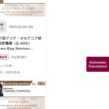
開催
2023.03.08 (水)
終了
87回アジア・オセアニア研
教育機構（Q-AOS）
own Bag Seminar
eries「生物多様性の見える
演会等
申込受付終了
・DX 化の可能性とその危
Automatic
性」
ャンパス外
Translation
：2023.03.01