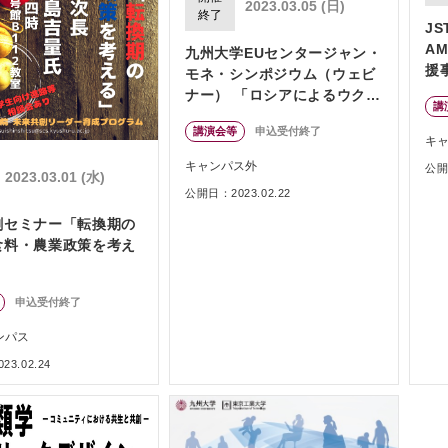
2023.03.05 (日)
終了
J
A
九州大学EUセンタージャン・
援
モネ・シンポジウム（ウェビ
ナー） 「ロシアによるウクラ
講
イナ侵攻とEU－政治史と経済
講演会等
申込受付終了
の視点から掘り下げる－」
キ
キャンパス外
公開日
2023.03.01 (水)
公開日：2023.02.22
創セミナー「転換期の
食料・農業政策を考え
申込受付終了
ンパス
3.02.24