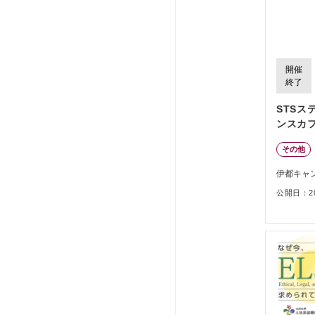
開催
終了
STSス
ンスカ
その他
伊都キャ
公開日：202