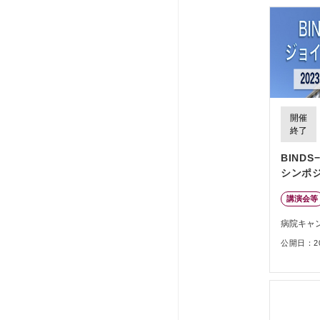
開催
終了
BIND
シンポ
講演会等
病院キャ
公開日：202