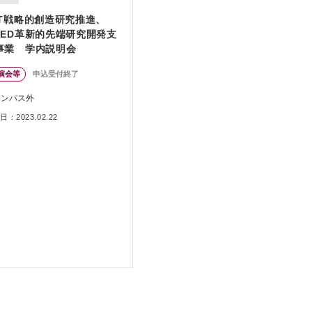
ST戦略的創造研究推進、
MED革新的先端研究開発支
事業 学内説明会
演会等
申込受付終了
ャンパス外
：2023.02.22