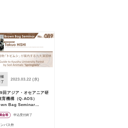
開催
2023.03.22 (水)
終了
89回アジア・オセアニア研
教育機構（Q-AOS）
own Bag Seminar
eries「土壌動物「トビム
演会等
申込受付終了
」が案内する九大演習林」
ャンパス外