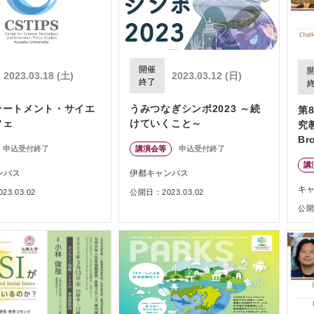
開催
2023.03.18 (土)
2023.03.12 (日)
終了
テートメント・サイエ
うみつなぎシンポ2023 ～続
第
フェ
けていくこと～
究
Br
申込受付終了
講演会等
申込受付終了
S
講
化
ンパス
伊都キャンパス
険
キ
3.03.02
公開日：2023.03.02
公開日