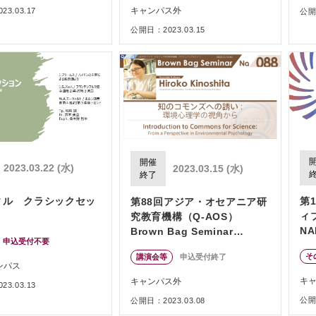
キャンパス外
3.03.17
公開日
公開日：2023.03.15
開催
2023.03.22 (水)
2023.03.15 (水)
終了
ィル クラシックセッ
第
第88回アジア・オセアニア研
ィ
究教育機構（Q-AOS）
N
Brown Bag Seminar
申込受付不要
Series「知のコモンズへの誘
そ
講演会等
申込受付終了
い: 環境心理学の視角から」
ンパス
キ
キャンパス外
3.03.13
公開日
公開日：2023.03.08