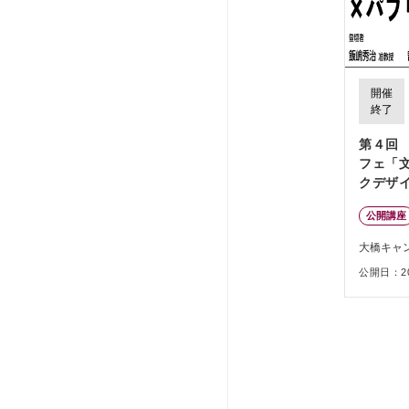
開催
終了
第４回
フェ「
クデザ
におけ
公開講座
大橋キャ
公開日：202