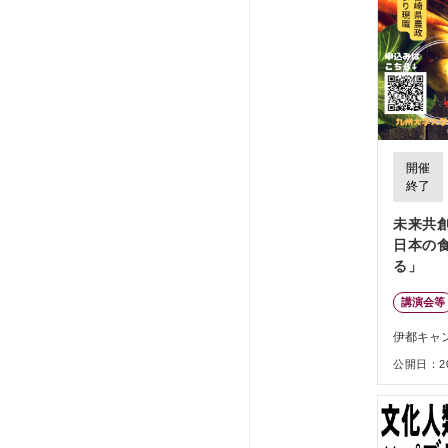
開催
終了
未来共
日本の
る」
講演会等
伊都キャ
公開日：202