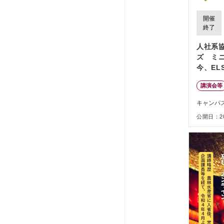
開催
終了
人社系
ズ ミ
今、EL
か？」
講演会等
キャンパ
公開日：202