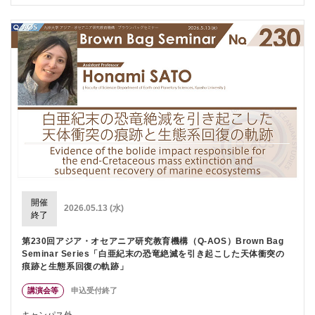
開催
2026.05.13 (水)
終了
第230回アジア・オセアニア研究教育機構（Q-AOS）Brown Bag
Seminar Series「白亜紀末の恐竜絶滅を引き起こした天体衝突の
痕跡と生態系回復の軌跡」
講演会等
申込受付終了
キャンパス外