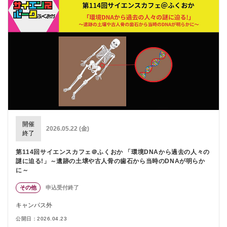
開催
2026.05.22 (金)
終了
第114回サイエンスカフェ＠ふくおか 「環境DNAから過去の人々の
謎に迫る!」～遺跡の土壌や古人骨の歯石から当時のDNAが明らか
に～
その他
申込受付終了
キャンパス外
公開日：2026.04.23