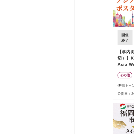
開催
終了
【学内向
切）】Kyu
Asia 
セアニ
その他
伊都キャ
公開日：202