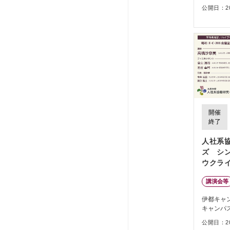
公開日：202
開催
終了
⼈社系
ズ シ
ウクラ
える」
講演会等
伊都キャ
キャンパ
公開日：202