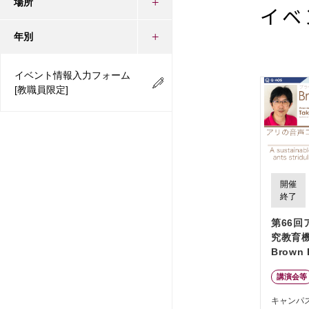
場所
イベ
年別
イベント情報入力フォーム
[教職員限定]
開催
終了
第66
究教育機
Brown 
Seri
講演会等
ケーシ
能な社
キャンパ