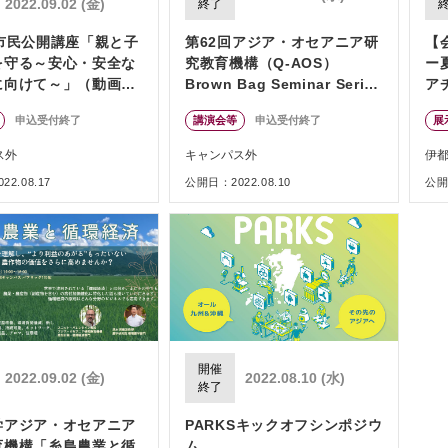
2022.09.02 (金)
終了
回市民公開講座「親と子
第62回アジア・オセアニア研
【
を守る～安心・安全な
究教育機構（Q-AOS）
ー
に向けて～」（動画配
Brown Bag Seminar Series
ア
「昆虫食の心理学」
申込受付終了
講演会等
申込受付終了
展
ス外
キャンパス外
伊
2.08.17
公開日：2022.08.10
公開日
開催
2022.09.02 (金)
2022.08.10 (水)
終了
学アジア・オセアニア
PARKSキックオフシンポジウ
育機構「糸島農業と循
ム