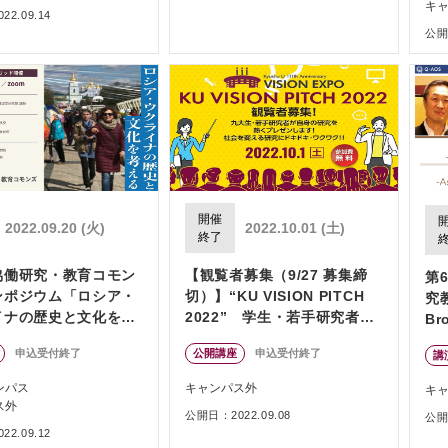
キ
2.09.14
公開日
開催
2022.09.20 (火)
2022.10.01 (土)
終了
協働研究・教育コモン
【観覧者募集（9/27 募集締
第
ンポジウム「ロシア・
切）】“KU VISION PITCH
究
イナの歴史と文化を考
2022” 学生・若手研究者に
Br
よる研究ピッチコンテスト
S
申込受付終了
公開講座
申込受付終了
講
ル
型
ンパス
キャンパス外
キ
ス外
公開日：2022.09.08
公開日
2.09.12