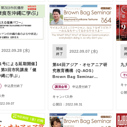
開催
2022.09.28 (水)
2022.09.07 (水)
終了
11号による延期開催】
第64回アジア・オセアニア研
九
 第3回市民講座「健
究教育機構（Q-AOS）
そ
沖縄に学ぶ」
Brown Bag Seminar
Series「サイエンスコミュニ
キ
申込受付終了
講演会等
申込受付終了
ケーション、なに？なぜ？だ
公開日
れ？ ーみんなもやってるか
ス外
キャンパス外
らやろうよー」
2.09.07
公開日：2022.08.31