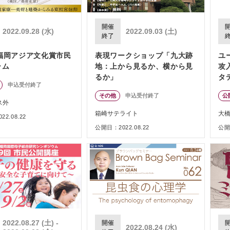
開催
2022.09.28 (水)
2022.09.03 (土)
終了
回福岡アジア文化賞市民
表現ワークショップ「九大跡
ユ
ラム
地：上から見るか、横から見
攻
るか」
タ
申込受付終了
その他
申込受付終了
公
ス外
箱崎サテライト
大
2.08.22
公開日：2022.08.22
公開日
2022.08.27 (土) -
開催
2022.08.24 (水)