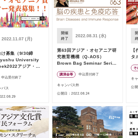
開催
2022.08.31 (水)
終了
2022.11.07 (月)
第63回アジア・オセアニア研
【
け募集（9/30締
究教育機構（Q-AOS）
タ
shu University
Brown Bag Seminar Series
Week2022アジア・オ
そ
「脳の疾患と免疫応答」
ア賞
講演会等
申込受付終了
申込受付終了
キ
キャンパス外
公開日
ンパス
公開日：2022.08.24
2.08.29