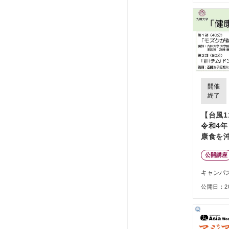
開催
終了
【台風
令和4年
康食を
公開講座
キャンパ
公開日：202