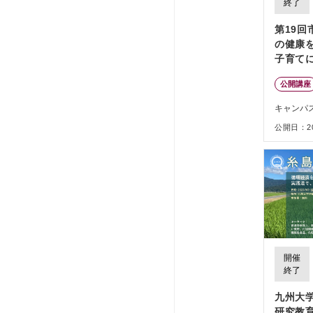
終了
第19
の健康
子育て
信）
公開講座
キャンパ
公開日：202
開催
終了
九州大
研究教