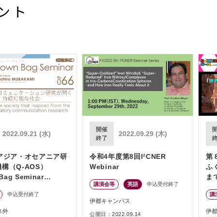
ント
開催
2022.09.21 (水)
2022.09.29 (木)
終了
回アジア・オセアニア研
令和4年度第8回I²CNER
第
構（Q-AOS）
Webinar
ふ
Bag Seminar
ま
講演会等
英語
申込受付終了
es「アリの音声コミュニ
「
申込受付終了
講
ョン研究が開く持続可
遺
伊都キャンパス
会」
ス外
伊
公開日：2022.09.14