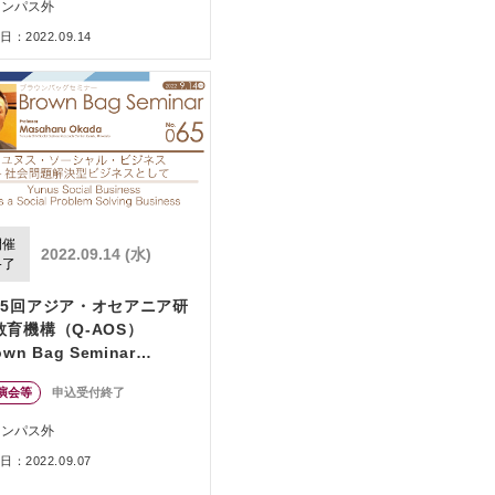
ャンパス外
：2022.09.14
開催
2022.09.14 (水)
終了
65回アジア・オセアニア研
教育機構（Q-AOS）
own Bag Seminar
eries「ユヌス・ソーシャ
演会等
申込受付終了
・ビジネスー社会問題解決
ビジネスとして」
ャンパス外
：2022.09.07