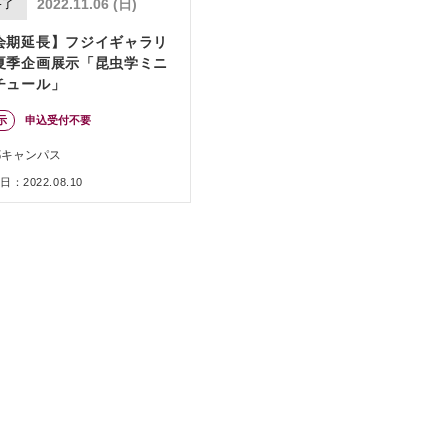
2022.11.06 (日)
終了
会期延長】フジイギャラリ
夏季企画展示「昆虫学ミニ
チュール」
示
申込受付不要
都キャンパス
：2022.08.10