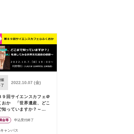
開催
2022.10.07 (金)
終了
８９回サイエンスカフェ＠
くおか 「世界遺産、どこ
で知っていますか？～
水」を通してみる世界文化
演会等
申込受付終了
産の価値」
都キャンパス