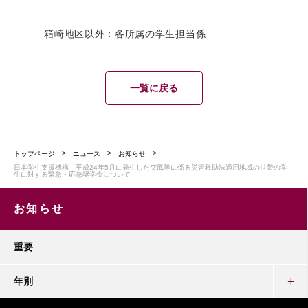
箱崎地区以外：各所属の学生担当係
一覧に戻る
トップページ
ニュース
お知らせ
日本学生支援機構 平成24年5月に発生した突風等に係る災害救助法適用地域の世帯の学
生に対する緊急・応急奨学金について
お知らせ
重要
年別