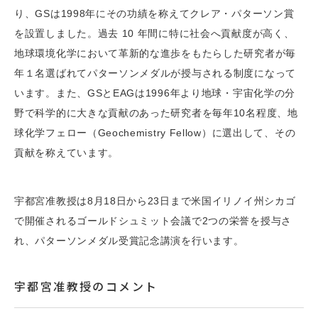
り、GSは1998年にその功績を称えてクレア・パターソン賞
を設置しました。過去 10 年間に特に社会へ貢献度が高く、
地球環境化学において革新的な進歩をもたらした研究者が毎
年１名選ばれてパターソンメダルが授与される制度になって
います。また、GSとEAGは1996年より地球・宇宙化学の分
野で科学的に大きな貢献のあった研究者を毎年10名程度、地
球化学フェロー（Geochemistry Fellow）に選出して、その
貢献を称えています。
宇都宮准教授は8月18日から23日まで米国イリノイ州シカゴ
で開催されるゴールドシュミット会議で2つの栄誉を授与さ
れ、パターソンメダル受賞記念講演を行います。
宇都宮准教授のコメント