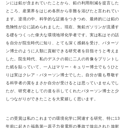
ンには鉛が含まれていたことから、鉛の利用削減を提言した
ところ、産業界をはじめ各所から非難を浴びたと言われてい
ます。逆境の中、科学的な証拠をつきつめ、最終的には鉛の
危険性が公に認められました。現在、無鉛ガソリンが流通す
る礎をつくった偉大な環境地球化学者です。実は私はその話
を自分が院生時代に知り、とても深く感銘を受け、パターソ
ン博士のように人類に貢献できる研究者を目指そうと考えま
した。院生時代、私のデスクの前に二人の肖像をプリントし
た紙を貼っていて、一人はマリー・キュリー博士でもうひと
りは実はクレア・パターソン博士でした。自分が最も尊敬す
る科学者の賞をまさか自分が受けるとは思っていませんでし
たが、研究者としての道を示してくれたパターソン博士と少
しつながりができたことを大変嬉しく思います。
この受賞は私のこれまでの環境化学に関連する研究、特に13
年前に起きた福島第一原子力発電所の事故で放出された放射