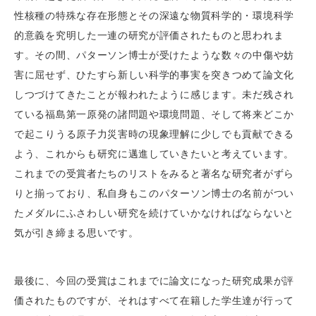
性核種の特殊な存在形態とその深遠な物質科学的・環境科学
的意義を究明した一連の研究が評価されたものと思われま
す。その間、パターソン博士が受けたような数々の中傷や妨
害に屈せず、ひたすら新しい科学的事実を突きつめて論文化
しつづけてきたことが報われたように感じます。未だ残され
ている福島第一原発の諸問題や環境問題、そして将来どこか
で起こりうる原子力災害時の現象理解に少しでも貢献できる
よう、これからも研究に邁進していきたいと考えています。
これまでの受賞者たちのリストをみると著名な研究者がずら
りと揃っており、私自身もこのパターソン博士の名前がつい
たメダルにふさわしい研究を続けていかなければならないと
気が引き締まる思いです。
最後に、今回の受賞はこれまでに論文になった研究成果が評
価されたものですが、それはすべて在籍した学生達が行って