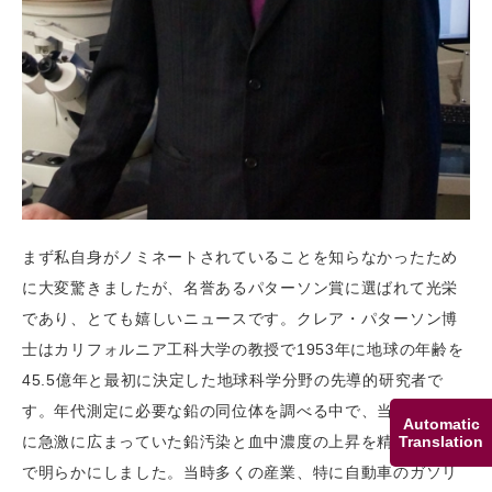
まず私自身がノミネートされていることを知らなかったため
に大変驚きましたが、名誉あるパターソン賞に選ばれて光栄
であり、とても嬉しいニュースです。クレア・パターソン博
士はカリフォルニア工科大学の教授で1953年に地球の年齢を
45.5億年と最初に決定した地球科学分野の先導的研究者で
す。年代測定に必要な鉛の同位体を調べる中で、当時環境中
Automatic
に急激に広まっていた鉛汚染と血中濃度の上昇を精密な分析
Translation
で明らかにしました。当時多くの産業、特に自動車のガソリ